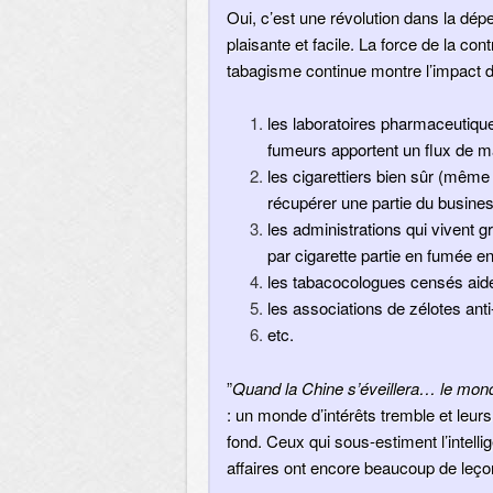
Oui, c’est une révolution dans la dé
plaisante et facile. La force de la con
tabagisme continue montre l’impact d
les laboratoires pharmaceutiqu
fumeurs apportent un flux de m
les cigarettiers bien sûr (même 
récupérer une partie du business
les administrations qui vivent 
par cigarette partie en fumée e
les tabacocologues censés aider
les associations de zélotes a
etc.
”
Quand la Chine s’éveillera… le mon
: un monde d’intérêts tremble et leu
fond. Ceux qui sous-estiment l’intelli
affaires ont encore beaucoup de leço