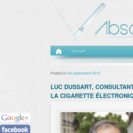
Menu principal
Aller au contenu principal
Aller au contenu secondaire
Accueil
Posted on
26 septembre 2013
LUC DUSSART, CONSULTANT
LA CIGARETTE ÉLECTRONI