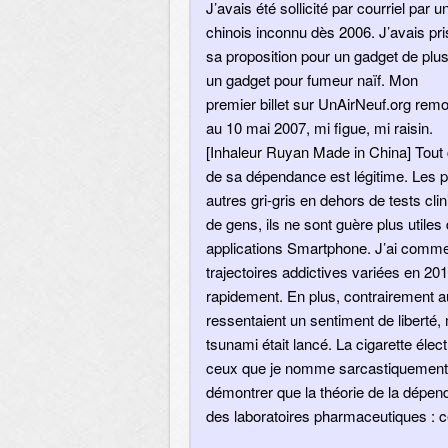
J’avais été sollicité par courriel par u
chinois inconnu dès 2006. J’avais pri
sa proposition pour un gadget de plus
un gadget pour fumeur naïf. Mon
premier billet sur UnAirNeuf.org rem
au 10 mai 2007, mi figue, mi raisin.
[
Inhaleur Ruyan Made in China
] Tout
de sa dépendance est légitime. Les p
autres gri-gris en dehors de tests cli
de gens, ils ne sont guère plus utiles 
applications Smartphone. J’ai comme
trajectoires addictives variées en 20
rapidement. En plus, contrairement a
ressentaient un sentiment de liberté
tsunami était lancé. La cigarette él
ceux que je nomme sarcastiquement l
démontrer que la théorie de la dépen
des laboratoires pharmaceutiques : ce