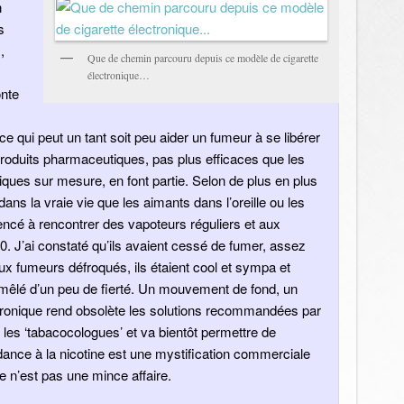
n
s
,
Que de chemin parcouru depuis ce modèle de cigarette
électronique…
onte
 ce qui peut un tant soit peu aider un fumeur à se libérer
roduits pharmaceutiques, pas plus efficaces que les
niques sur mesure, en font partie. Selon de plus en plus
dans la vraie vie que les aimants dans l’oreille ou les
ncé à rencontrer des vapoteurs réguliers et aux
10. J’ai constaté qu’ils avaient cessé de fumer, assez
ux fumeurs défroqués, ils étaient cool et sympa et
, mêlé d’un peu de fierté. Un mouvement de fond, un
ectronique rend obsolète les solutions recommandées par
es ‘tabacocologues’ et va bientôt permettre de
dance à la nicotine est une mystification commerciale
 n’est pas une mince affaire.