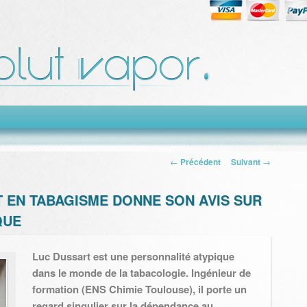
Navigation des
←
Précédent
Suivant
→
articles
 EN TABAGISME DONNE SON AVIS SUR
QUE
Luc Dussart est une personnalité atypique
dans le monde de la tabacologie. Ingénieur de
formation (ENS Chimie Toulouse), il porte un
regard singulier sur la dépendance au