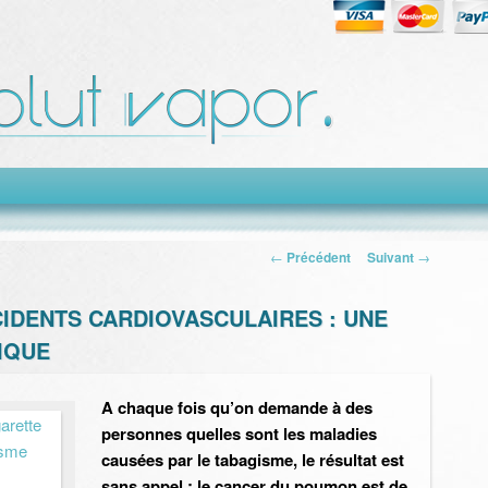
Navigation des
←
Précédent
Suivant
→
articles
CIDENTS CARDIOVASCULAIRES : UNE
IQUE
A chaque fois qu’on demande à des
personnes quelles sont les maladies
causées par le tabagisme, le résultat est
sans appel : le cancer du poumon est de