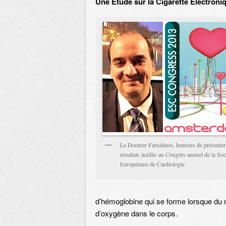
Une Etude sur la Cigarette Electroniq
Le Docteur Farsalinos, heureux de présenter
résultats inédits au Congrès annuel de la Soc
Européenne de Cardiologie
d’hémoglobine qui se forme lorsque du m
d’oxygène dans le corps.