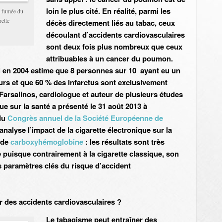
loin le plus cité. En réalité, parmi les
a fumée du
rette
décès directement liés au tabac, ceux
découlant d’accidents cardiovasculaires
sont deux fois plus nombreux que ceux
attribuables à un cancer du poumon.
l en 2004 estime que 8 personnes sur 10 ayant eu un
urs et que 60 % des infarctus sont exclusivement
Farsalinos, cardiologue et auteur de plusieurs études
que sur la santé a présenté le 31 août 2013 à
du
Congrès annuel de la Société Européenne de
 analyse l’impact de la cigarette électronique sur la
u de
carboxyhémoglobine
: les résultats sont très
e puisque contrairement à la cigarette classique, son
es paramètres clés du risque d’accident
r des accidents cardiovasculaires ?
Le tabagisme peut entraîner des