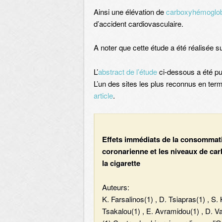
Ainsi une élévation de
carboxyhémoglob
d’accident cardiovasculaire.
A noter que cette étude a été réalisée s
L’
abstract de l’étude
ci-dessous a été pub
L’un des sites les plus reconnus en ter
article
.
Effets immédiats de la consommatio
coronarienne et les niveaux de c
la cigarette
Auteurs:
K. Farsalinos(1) , D. Tsiapras(1) , S.
Tsakalou(1) , E. Avramidou(1) , D. Va