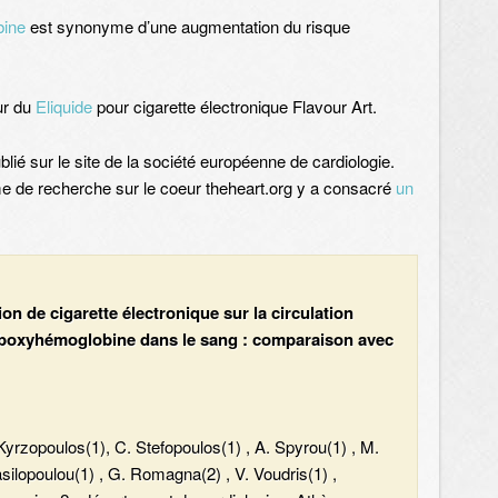
ine
est synonyme d’une augmentation du risque
ur du
Eliquide
pour cigarette électronique Flavour Art.
lié sur le site de la société européenne de cardiologie.
me de recherche sur le coeur theheart.org y a consacré
un
n de cigarette électronique sur la circulation
arboxyhémoglobine dans le sang : comparaison avec
 Kyrzopoulos(1), C. Stefopoulos(1) , A. Spyrou(1) , M.
silopoulou(1) , G. Romagna(2) , V. Voudris(1) ,