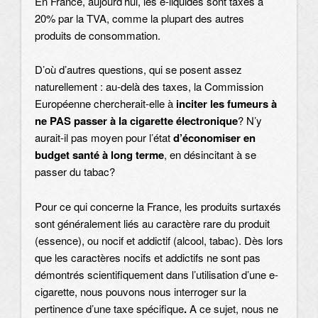
En France, aujourd’hui, les e-liquides sont taxés à
20% par la TVA, comme la plupart des autres
produits de consommation.
D’où d’autres questions, qui se posent assez
naturellement : au-delà des taxes, la Commission
Européenne chercherait-elle à
inciter les fumeurs à
ne PAS passer à la cigarette électronique
? N’y
aurait-il pas moyen pour l’état
d’économiser en
budget santé à long terme
, en désincitant à se
passer du tabac?
Pour ce qui concerne la France, les produits surtaxés
sont généralement liés au caractère rare du produit
(essence), ou nocif et addictif (alcool, tabac). Dès lors
que les caractères nocifs et addictifs ne sont pas
démontrés scientifiquement dans l’utilisation d’une e-
cigarette, nous pouvons nous interroger sur la
pertinence d’une taxe spécifique
.
A ce sujet, nous ne