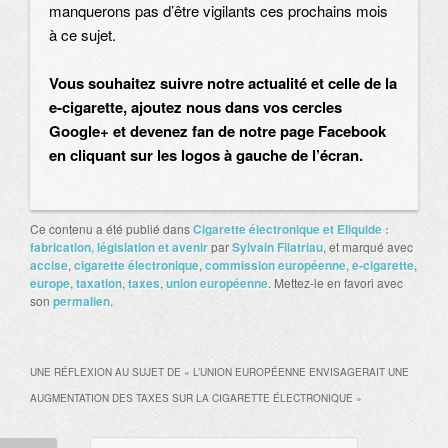
manquerons pas d’être vigilants ces prochains mois
à ce sujet.
Vous souhaitez suivre notre actualité et celle de la
e-cigarette, ajoutez nous dans vos cercles
Google+ et devenez fan de notre page Facebook
en cliquant sur les logos à gauche de l’écran.
Ce contenu a été publié dans
Cigarette électronique et Eliquide :
fabrication, législation et avenir
par
Sylvain Filatriau
, et marqué avec
accise
,
cigarette électronique
,
commission européenne
,
e-cigarette
,
europe
,
taxation
,
taxes
,
union européenne
. Mettez-le en favori avec
son
permalien
.
UNE RÉFLEXION AU SUJET DE «
L’UNION EUROPÉENNE ENVISAGERAIT UNE
AUGMENTATION DES TAXES SUR LA CIGARETTE ÉLECTRONIQUE
»