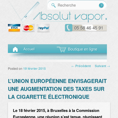
Reche
05 58 46 45 91
Menu principal
Aller au contenu principal
Aller au contenu secondaire
Boutique en ligne
Accueil
Navigation des
←
Précédent
Suivant
→
Posted on
19 février 2015
articles
L’UNION EUROPÉENNE ENVISAGERAIT
UNE AUGMENTATION DES TAXES SUR
LA CIGARETTE ÉLECTRONIQUE
Le 18 février 2015, à Bruxelles à la Commission
Européenne, une réunion s’est tenue, réunissant