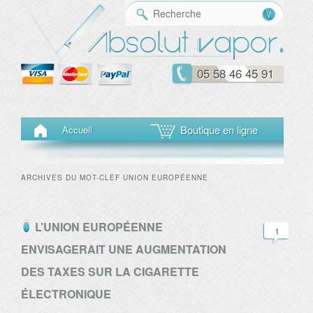
Reche
05 58 46 45 91
Menu principal
Aller au contenu principal
Aller au contenu secondaire
Boutique en ligne
Accueil
ARCHIVES DU MOT-CLEF
UNION EUROPÉENNE
L’UNION EUROPÉENNE
1
ENVISAGERAIT UNE AUGMENTATION
DES TAXES SUR LA CIGARETTE
ÉLECTRONIQUE