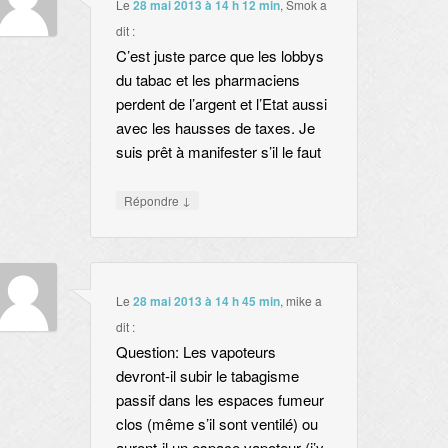
Le
28 mai 2013 à 14 h 12 min
,
Smok
a
dit :
C’est juste parce que les lobbys
du tabac et les pharmaciens
perdent de l’argent et l’Etat aussi
avec les hausses de taxes. Je
suis prêt à manifester s’il le faut
↓
Répondre
Le
28 mai 2013 à 14 h 45 min
,
mike
a
dit :
Question: Les vapoteurs
devront-il subir le tabagisme
passif dans les espaces fumeur
clos (même s’il sont ventilé) ou
auront-il un espace vapoteur (j’y