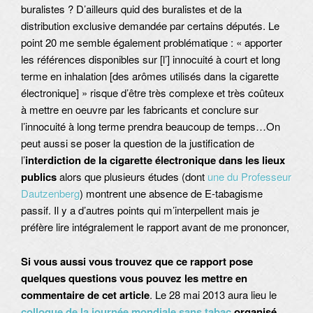
buralistes ? D’ailleurs quid des buralistes et de la
distribution exclusive demandée par certains députés. Le
point 20 me semble également problématique : « apporter
les références disponibles sur [l’] innocuité à court et long
terme en inhalation [des arômes utilisés dans la cigarette
électronique] » risque d’être très complexe et très coûteux
à mettre en oeuvre par les fabricants et conclure sur
l’innocuité à long terme prendra beaucoup de temps…On
peut aussi se poser la question de la justification de
l’
interdiction de la cigarette électronique dans les lieux
publics
alors que plusieurs études (dont
une du Professeur
Dautzenberg
) montrent une absence de E-tabagisme
passif. Il y a d’autres points qui m’interpellent mais je
préfère lire intégralement le rapport avant de me prononcer,
Si vous aussi vous trouvez que ce rapport pose
quelques questions vous pouvez les mettre en
commentaire de cet article
. Le 28 mai 2013 aura lieu le
colloque de la journée mondiale sans tabac
organisé