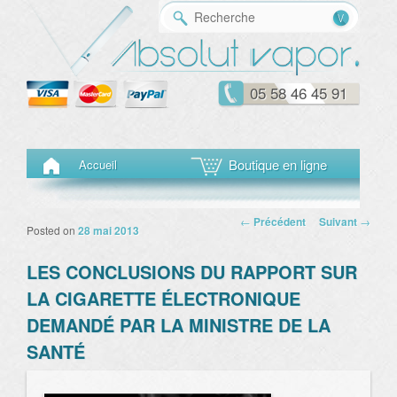
Reche
05 58 46 45 91
Menu principal
Aller au contenu principal
Aller au contenu secondaire
Boutique en ligne
Accueil
Navigation des
←
Précédent
Suivant
→
Posted on
28 mai 2013
articles
LES CONCLUSIONS DU RAPPORT SUR
LA CIGARETTE ÉLECTRONIQUE
DEMANDÉ PAR LA MINISTRE DE LA
SANTÉ