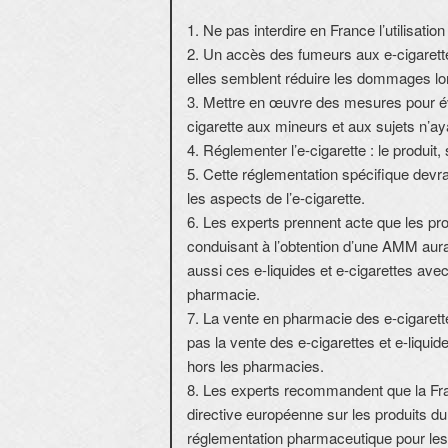
1. Ne pas interdire en France l’utilisatio
2. Un accès des fumeurs aux e-cigarette
elles semblent réduire les dommages lors
3. Mettre en œuvre des mesures pour évite
cigarette aux mineurs et aux sujets n’a
4. Réglementer l’e-cigarette : le produit, s
5. Cette réglementation spécifique devr
les aspects de l’e-cigarette.
6. Les experts prennent acte que les pr
conduisant à l’obtention d’une AMM aura
aussi ces e-liquides et e-cigarettes av
pharmacie.
7. La vente en pharmacie des e-cigarett
pas la vente des e-cigarettes et e-liquid
hors les pharmacies.
8. Les experts recommandent que la Fran
directive européenne sur les produits du 
réglementation pharmaceutique pour les e-l