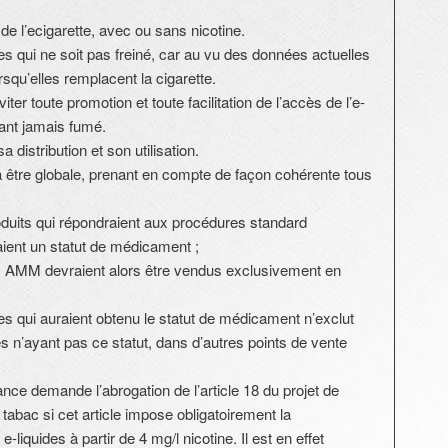
n de l’ecigarette, avec ou sans nicotine.
s qui ne soit pas freiné, car au vu des données actuelles
qu’elles remplacent la cigarette.
r toute promotion et toute facilitation de l’accès de l’e-
yant jamais fumé.
a distribution et son utilisation.
a être globale, prenant en compte de façon cohérente tous
oduits qui répondraient aux procédures standard
ient un statut de médicament ;
ec AMM devraient alors être vendus exclusivement en
es qui auraient obtenu le statut de médicament n’exclut
es n’ayant pas ce statut, dans d’autres points de vente
ce demande l’abrogation de l’article 18 du projet de
tabac si cet article impose obligatoirement la
iquides à partir de 4 mg/l nicotine. Il est en effet