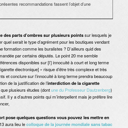
résentes recommandations fassent l’objet d’une
ste des parts d’ombres sur plusieurs points
sur lesquels je
er quel serait le type d’agrément pour les boutiques vendant
une formation comme les buralistes ? D’ailleurs quid des
 demandée par certains députés. Le point 20 me semble
férences disponibles sur [l’] innocuité à court et long terme
igarette électronique] » risque d’être très complexe et très
nts et conclure sur l’innocuité à long terme prendra beaucoup
 de la justification de l’
interdiction de la cigarette
 que plusieurs études (dont
une du Professeur Dautzenberg
)
 Il y a d’autres points qui m’interpellent mais je préfère lire
ncer,
ort pose quelques questions vous pouvez les mettre en
13 aura lieu le
colloque de la journée mondiale sans tabac