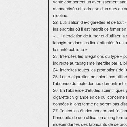
vente comportent un avertissement sani
standardisée et l’adresse d’un service 
nicotine.
22. L’utilisation d’e-cigarettes et de tou
les endroits où il est interdit de fumer e
«… l’interdiction de fumer et d’utiliser la
tabagisme dans les lieux affectés à un u
la santé publique ».
23. Interdites les allégations du type « po
indirecte au tabagisme interdite par la loi
24. Interdites toutes les promotions de l
25. Les e-cigarettes ne soient pas utilis
l’absence de toute donnée démontrant leur
26. En l’absence d’études scientifiques p
cigarette : vigilance en ce qui concerne
données à long terme ne seront pas disp
27. Toutes les études concernant l’effica
l’innocuité de son utilisation à long ter
indépendantes des fabricants de ce prod