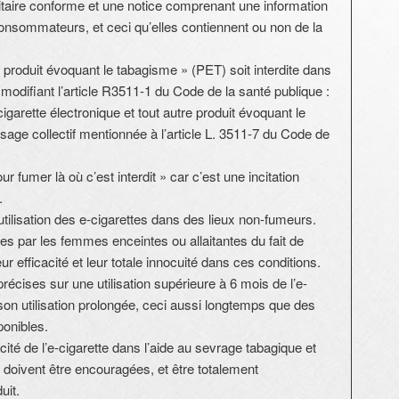
taire conforme et une notice comprenant une information
consommateurs, et ceci qu’elles contiennent ou non de la
t « produit évoquant le tabagisme » (PET) soit interdite dans
n modifiant l’article R3511-1 du Code de la santé publique :
 cigarette électronique et tout autre produit évoquant le
sage collectif mentionnée à l’article L. 3511-7 du Code de
ur fumer là où c’est interdit » car c’est une incitation
.
’utilisation des e-cigarettes dans des lieux non-fumeurs.
ées par les femmes enceintes ou allaitantes du fait de
 efficacité et leur totale innocuité dans ces conditions.
récises sur une utilisation supérieure à 6 mois de l’e-
 son utilisation prolongée, ceci aussi longtemps que des
onibles.
cité de l’e-cigarette dans l’aide au sevrage tabagique et
me doivent être encouragées, et être totalement
uit.