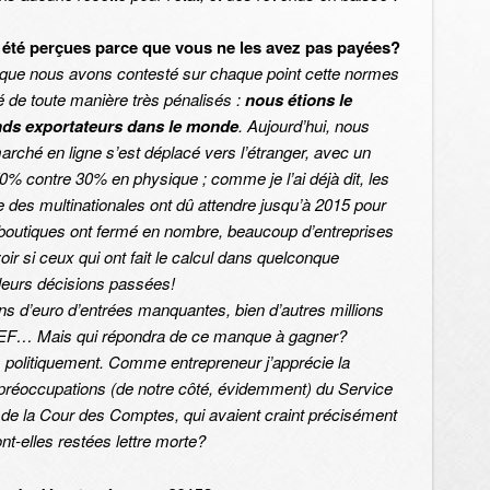
 été perçues parce que vous ne les avez pas payées?
que nous avons contesté sur chaque point cette normes
é de toute manière très pénalisés :
nous étions le
nds exportateurs dans le monde
. Aujourd’hui, nous
arché en ligne s’est déplacé vers l’étranger, avec un
% contre 30% en physique ; comme je l’ai déjà dit, les
des multinationales ont dû attendre jusqu’à 2015 pour
s boutiques ont fermé en nombre, beaucoup d’entreprises
oir si ceux qui ont fait le calcul dans quelconque
e leurs décisions passées!
ions d’euro d’entrées manquantes
, bien d’autres millions
RPEF… Mais qui répondra de ce manque à gagner?
 politiquement. Comme entrepreneur j’apprécie la
es préoccupations (de notre côté, évidemment) du Service
 de la Cour des Comptes, qui avaient craint précisément
nt-elles restées lettre morte?