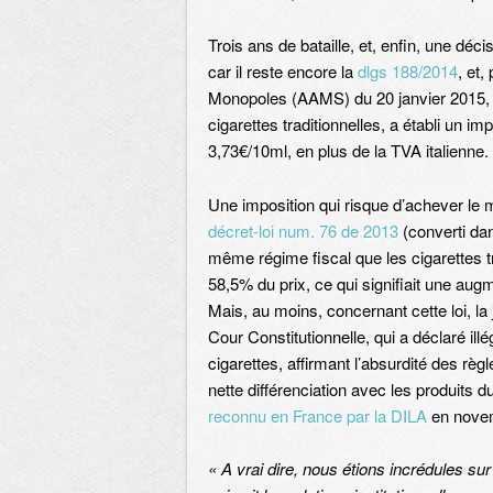
Trois ans de bataille, et, enfin, une déc
car il reste encore la
dlgs 188/2014
, et,
Monopoles (AAMS) du 20 janvier 2015, q
cigarettes traditionnelles, a établi un i
3,73€/10ml, en plus de la TVA italienne.
Une imposition qui risque d’achever le m
décret-loi num. 76 de 2013
(converti dan
même régime fiscal que les cigarettes t
58,5% du prix, ce qui signifiait une aug
Mais, au moins, concernant cette loi, la 
Cour Constitutionnelle, qui a déclaré illé
cigarettes, affirmant l’absurdité des règl
nette différenciation avec les produits 
reconnu en France par la DILA
en novem
« A vrai dire, nous étions incrédules s