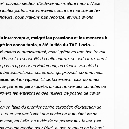
 quel nouveau secteur d’activité non mature meurt. Nous
 toutes parts, instrumentées contre ce marché de l’e-
endeurs, nous n’avons pas renoncé, et nous avons
mais interrompue, malgré les pressions et les menaces à
ré les consultants, a été initiée du TAR Lazio…
né raison immédiatement, aussi grâce au très bon travail
Du reste, l’absurdité de cette norme, de cette taxe, aurait
x pas m’opposer au Parlement, où c’est la volonté du
es bureaucratiques désormais qui prévaut, comme nous
actuellement en vigueur. Et certainement, nous sommes
avoir par exemple si quelqu’un doit rendre des comptes ou
ers les entreprises des milliers de postes de travail
…
ion en Italie du premier centre européen d’extraction de
ens, et en convertissant une ancienne manufacture de
u de cela, en Italie, on a décidé de penser aux taxes, pas
ns aucune recette pour l’état, et des revenus en baisse
”.