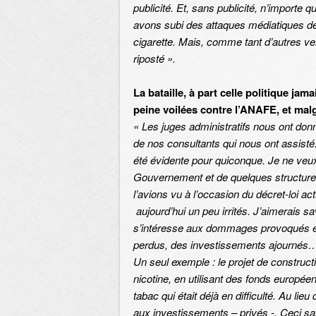
publicité. Et, sans publicité, n’importe
avons subi des attaques médiatiques de
cigarette. Mais, comme tant d’autres v
riposté ».
La bataille, à part celle politique ja
peine voilées contre l’ANAFE, et malg
« Les juges administratifs nous ont don
de nos consultants qui nous ont assisté. 
été évidente pour quiconque. Je ne veu
Gouvernement et de quelques structur
l’avions vu à l’occasion du décret-loi 
aujourd’hui un peu irrités. J’aimerais s
s’intéresse aux dommages provoqués env
perdus, des investissements ajournés
Un seul exemple : le projet de construct
nicotine, en utilisant des fonds europé
tabac qui était déjà en difficulté. Au lie
aux investissements – privés -. Ceci sa