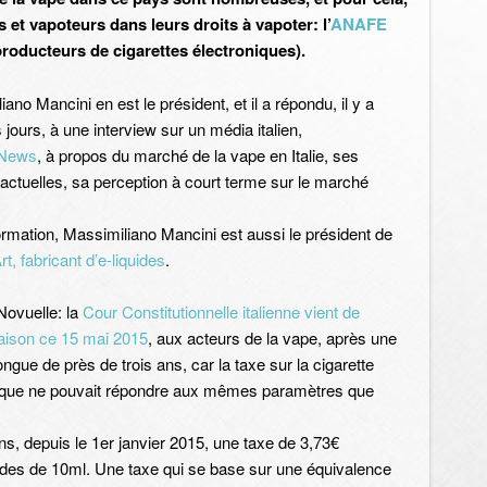
et vapoteurs dans leurs droits à vapoter: l’
ANAFE
producteurs de cigarettes électroniques).
ano Mancini en est le président, et il a répondu, il y a
jours, à une interview sur un média italien,
eNews
, à propos du marché de la vape en Italie, ses
s actuelles, sa perception à court terme sur le marché
ormation, Massimiliano Mancini est aussi le président de
t, fabricant d’e-liquides
.
ovuelle: la
Cour Constitutionnelle italienne vient de
aison ce 15 mai 2015
, aux acteurs de la vape, après une
longue de près de trois ans, car la taxe sur la cigarette
ique ne pouvait répondre aux mêmes paramètres que
, depuis le 1er janvier 2015, une taxe de 3,73€
quides de 10ml. Une taxe qui se base sur une équivalence