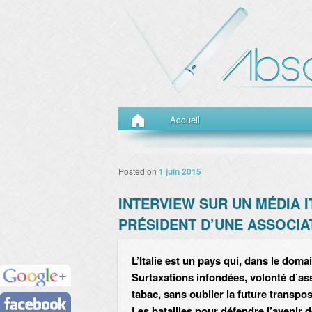
Menu principal
Aller au contenu principal
Aller au contenu secondaire
Accueil
Posted on
1 juin 2015
INTERVIEW SUR UN MÉDIA I
PRÉSIDENT D’UNE ASSOCIA
L’Italie est un pays qui, dans le domai
Surtaxations infondées, volonté d’ass
tabac, sans oublier la future transpo
Les batailles pour défendre l’avenir 