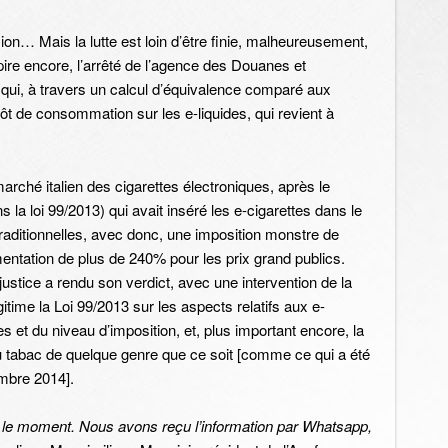
ision… Mais la lutte est loin d’être finie, malheureusement,
 pire encore, l’arrêté de l’agence des Douanes et
ui, à travers un calcul d’équivalence comparé aux
mpôt de consommation sur les e-liquides, qui revient à
arché italien des cigarettes électroniques, après le
s la loi 99/2013) qui avait inséré les e-cigarettes dans le
raditionnelles, avec donc, une imposition monstre de
mentation de plus de 240% pour les prix grand publics.
justice a rendu son verdict, avec une intervention de la
gitime la Loi 99/2013 sur les aspects relatifs aux e-
es et du niveau d’imposition, et, plus important encore, la
du tabac de quelque genre que ce soit [comme ce qui a été
bre 2014].
ur le moment. Nous avons reçu l’information par Whatsapp,