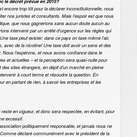
ec le décret prévue en 2015?
 encore trop tôt pour la déclarer inconstitutionnelle, nous
 nos juristes et consultants. Mais l’espoir est que nous
ridique, que nous gagnerions sans aucun doute aucun au
ons intervenir par un arrêté d’urgence sur les règles qui
Une taxe peut exister: dans ce pays on taxe même l’air,
, avec de la nicotine! Une taxe doit avoir un sens et des
oir. Nous l’espérons, et nous avons confiance dans le
 et actuelles – et la perception sera quasi-nulle pour
t des sites étrangers, en dépit d’un marché en pleine
tervenir à court terme et résoudre la question. En
r en partant de rien, à savoir les entreprises et les
5 reste en vigueur, et donc sera respectée, en évitant, pour
me excessif.
ociation politiquement responsable, et jamais nous ne
. Comme déclaré communément avec le président de la