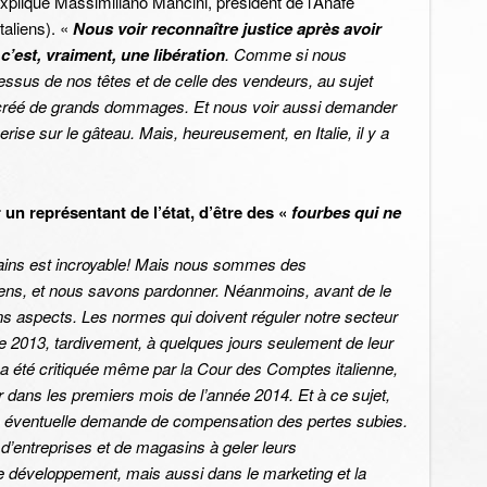
explique Massimiliano Mancini, président de l’Anafe
taliens). «
Nous voir reconnaître justice après avoir
 c’est, vraiment, une libération
. Comme si nous
ssus de nos têtes et de celle des vendeurs, au sujet
jà créé de grands dommages. Et nous voir aussi demander
ise sur le gâteau. Mais, heureusement, en Italie, il y a
r un représentant de l’état, d’être des «
fourbes qui ne
rtains est incroyable! Mais nous sommes des
ens, et nous savons pardonner. Néanmoins, avant de le
ains aspects. Les normes qui doivent réguler notre secteur
e 2013, tardivement, à quelques jours seulement de leur
i a été critiquée même par la Cour des Comptes italienne,
er dans les premiers mois de l’année 2014. Et à ce sujet,
e éventuelle demande de compensation des pertes subies.
’entreprises et de magasins à geler leurs
e développement, mais aussi dans le marketing et la