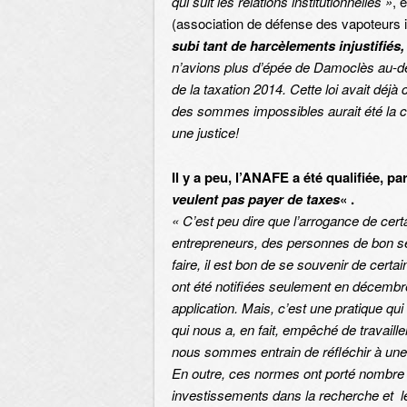
qui suit les relations institutionnelles »
, 
(association de défense des vapoteurs i
subi tant de harcèlements injustifiés,
n’avions plus d’épée de Damoclès au-de
de la taxation 2014. Cette loi avait dé
des sommes impossibles aurait été la cer
une justice!
Il y a peu, l’ANAFE a été qualifiée, pa
veulent pas payer de taxes
« .
« C’est peu dire que l’arrogance de ce
entrepreneurs, des personnes de bon s
faire, il est bon de se souvenir de cert
ont été notifiées seulement en décembr
application. Mais, c’est une pratique qu
qui nous a, en fait, empêché de travaill
nous sommes entrain de réfléchir à un
En outre, ces normes ont porté nombre d
investissements dans la recherche et l