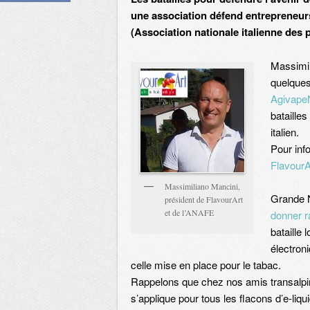
une association défend entrepreneurs 
(Association nationale italienne des 
Massimili
quelques 
Agivap
bataille
italien.
Pour inf
FlavourAr
Massimiliano Mancini,
Grande N
président de FlavourArt
et de l’ANAFE
donner r
bataille 
électron
celle mise en place pour le tabac.
Rappelons que chez nos amis transalpins
s’applique pour tous les flacons d’e-li