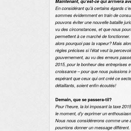
Maintenant, qu’est-ce qui arrivera av
En considérant qu’à certains égards c’est
sommes évidemment en train de consulter
pouvons éviter une nouvelle bataille ju
vu des circonstances, et que nous pourri
permettent à ce marché de fonctionner. 
alors pourquoi pas la vapeur? Mais alors
règles précises si l’état veut la percev
gouvernement, au vu des erreurs passées
2015, pour le bonheur des entreprises e
croissance – pour que nous puissions in
espérant que ceux qui ont créé ce secteu
détaillants, soient enfin écoutés!
Demain, que se passera-til?
Pour l’heure, la loi imposant la taxe 201
le moment, d’y exprimer un enthousias
Nous nous considérerons comme une ass
pourrions donner un message différent