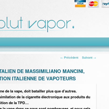
Navigation des
←
Précédent
Suivant
→
articles
TALIEN DE MASSIMILIANO MANCINI,
TION ITALIENNE DE VAPOTEURS
ne de la vape, doit batailler plus que d’autres.
imilation de la cigarette électronique aux produits du
sition de la TPD…
de la vape dans ce pays sont nombreuses, et pour cela,