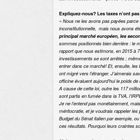
Expliquez-nous? Les taxes n’ont pas
« Nous ne les avons pas payées parce 
inconstitutionnelle, mais nous avons ét
principal marché européen, les seco
sommes positionnés bien derrière : le m
rapport que nous estimons, en 2015 à 70
investissements se sont arrêtés ; même 
entrer dans ce marché! Et, ensuite, le
ont migré vers l’étranger. J’aimerais sav
officine évaluent aujourd’hui le poids d
A cause de cette loi, outre les 117 mill
sont partis en fumée dans la TVA, l’I
Je ne l’entend pas monétairement, mais
méritocratie, et je voudrais rappeler l
Budget du Sénat italien par exemple, ou
ces résultats. Pourquoi leurs craintes so