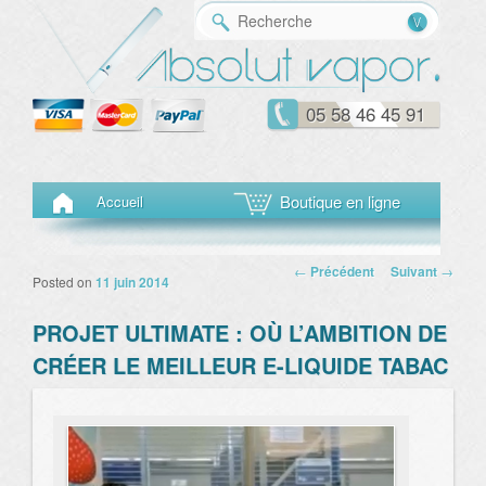
Reche
05 58 46 45 91
Menu principal
Aller au contenu principal
Aller au contenu secondaire
Boutique en ligne
Accueil
Navigation des
←
Précédent
Suivant
→
Posted on
11 juin 2014
articles
PROJET ULTIMATE : OÙ L’AMBITION DE
CRÉER LE MEILLEUR E-LIQUIDE TABAC