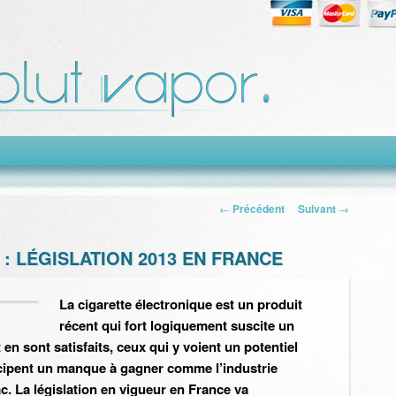
Navigation des
←
Précédent
Suivant
→
articles
: LÉGISLATION 2013 EN FRANCE
La cigarette électronique est un produit
récent qui fort logiquement suscite un
t en sont satisfaits, ceux qui y voient un potentiel
icipent un manque à gagner comme l’industrie
c. La législation en vigueur en France va