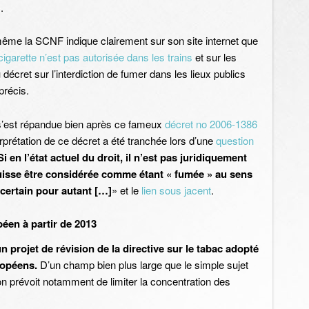
.
ême la SCNF indique clairement sur son site internet que
cigarette n’est pas autorisée dans les trains
et sur les
 décret sur l’interdiction de fumer dans les lieux publics
précis.
 s’est répandue bien après ce fameux
décret no 2006-1386
erprétation de ce décret a été tranchée lors d’une
question
Si en l’état actuel du droit, il n’est pas juridiquement
 puisse être considérée comme étant « fumée » au sens
s certain pour autant […]
» et le
lien sous jacent
.
péen à partir de 2013
 projet de révision de la directive sur le tabac adopté
ropéens.
D’un champ bien plus large que le simple sujet
ion prévoit notamment de limiter la concentration des