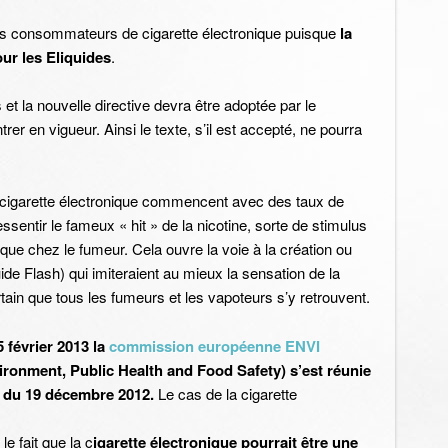
es consommateurs de cigarette électronique puisque
la
our les Eliquides
.
et la nouvelle directive devra être adoptée par le
er en vigueur. Ainsi le texte, s’il est accepté, ne pourra
e cigarette électronique commencent avec des taux de
sentir le fameux « hit » de la nicotine, sorte de stimulus
e chez le fumeur. Cela ouvre la voie à la création ou
de Flash) qui imiteraient au mieux la sensation de la
rtain que tous les fumeurs et les vapoteurs s’y retrouvent.
5 février 2013 la
commission européenne ENVI
ironment, Public Health and Food Safety) s’est réunie
e du 19 décembre 2012.
Le cas de la cigarette
e fait que la c
igarette électronique pourrait être une