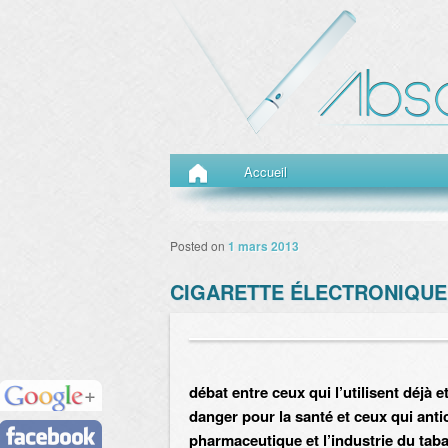
Menu principal
Aller au contenu principal
Aller au contenu secondaire
Accueil
Posted on
1 mars 2013
CIGARETTE ÉLECTRONIQUE 
débat entre ceux qui l’utilisent déjà e
danger pour la santé et ceux qui ant
pharmaceutique et l’industrie du taba