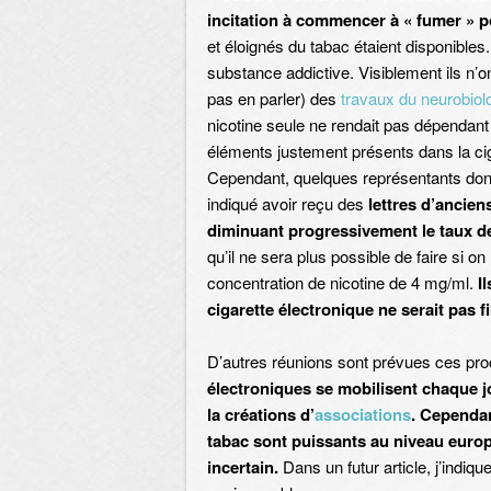
incitation à commencer à « fumer » p
et éloignés du tabac étaient disponibles. 
substance addictive. Visiblement ils n’o
pas en parler) des
travaux du neurobiol
nicotine seule ne rendait pas dépendant m
éléments justement présents dans la cig
Cependant, quelques représentants dont
indiqué avoir reçu des
lettres d’ancien
diminuant progressivement le taux de
qu’il ne sera plus possible de faire si o
concentration de nicotine de 4 mg/ml.
I
cigarette électronique ne serait pas f
D’autres réunions sont prévues ces pr
électroniques se mobilisent chaque j
la créations d’
associations
. Cependan
tabac sont puissants au niveau europé
incertain.
Dans un futur article, j’indiqu