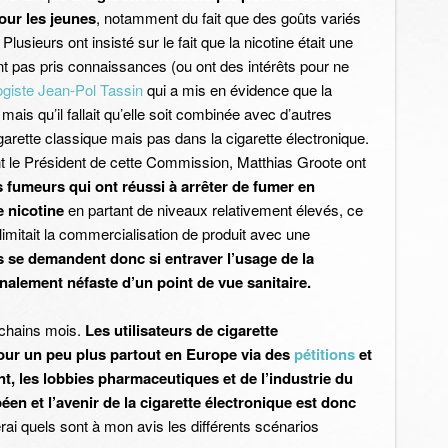
our les jeunes
, notamment du fait que des goûts variés
Plusieurs ont insisté sur le fait que la nicotine était une
nt pas pris connaissances (ou ont des intérêts pour ne
ogiste Jean-Pol Tassin
qui a mis en évidence que la
ais qu’il fallait qu’elle soit combinée avec d’autres
arette classique mais pas dans la cigarette électronique.
 le Président de cette Commission, Matthias Groote ont
s fumeurs qui ont réussi à arrêter de fumer en
 nicotine
en partant de niveaux relativement élevés, ce
n limitait la commercialisation de produit avec une
ls se demandent donc si entraver l’usage de la
inalement néfaste d’un point de vue sanitaire.
ochains mois.
Les utilisateurs de cigarette
our un peu plus partout en Europe via des
pétitions
et
t, les lobbies pharmaceutiques et de l’industrie du
en et l’avenir de la cigarette électronique est donc
erai quels sont à mon avis les différents scénarios