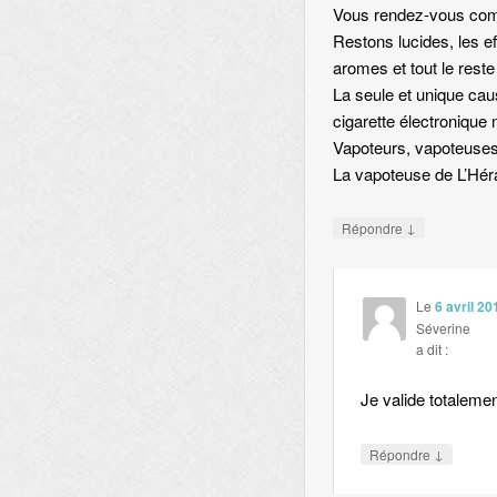
Vous rendez-vous comp
Restons lucides, les eff
aromes et tout le reste
La seule et unique caus
cigarette électronique n
Vapoteurs, vapoteuses 
La vapoteuse de L’Héra
↓
Répondre
Le
6 avril 20
Séverine
a dit :
Je valide totaleme
↓
Répondre