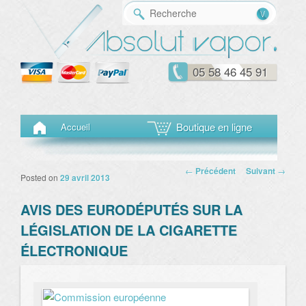
Reche
05 58 46 45 91
Menu principal
Aller au contenu principal
Aller au contenu secondaire
Boutique en ligne
Accueil
Navigation des
←
Précédent
Suivant
→
Posted on
29 avril 2013
articles
AVIS DES EURODÉPUTÉS SUR LA
LÉGISLATION DE LA CIGARETTE
ÉLECTRONIQUE