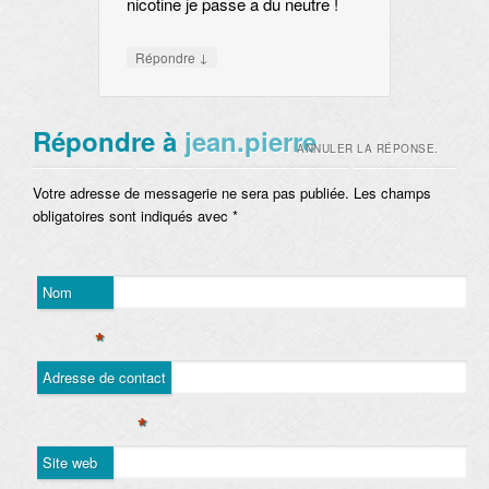
nicotine je passe a du neutre !
↓
Répondre
Répondre à
jean.pierre
ANNULER LA RÉPONSE.
Votre adresse de messagerie ne sera pas publiée. Les champs
obligatoires sont indiqués avec
*
Nom
*
Adresse de contact
*
Site web