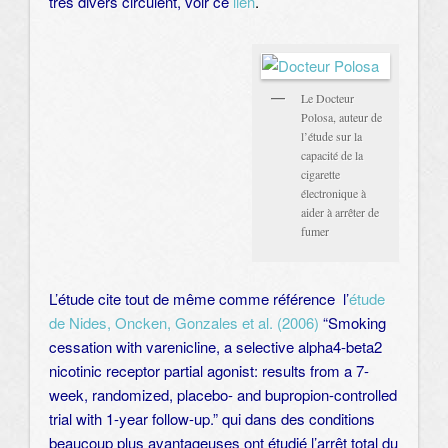
très divers circulent, voir
ce
lien
.
Le Docteur
Polosa, auteur de
l’étude sur la
capacité de la
cigarette
électronique à
aider à arrêter de
fumer
L’étude cite tout de même comme référence l’
étude
de Nides, Oncken, Gonzales et al. (2006)
“Smoking
cessation with varenicline, a selective alpha4-beta2
nicotinic receptor partial agonist: results from a 7-
week, randomized, placebo- and bupropion-controlled
trial with 1-year follow-up.” qui dans des conditions
beaucoup plus avantageuses ont étudié l’arrêt total du