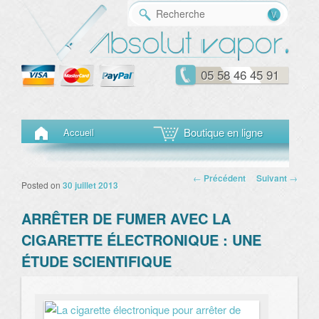
Reche
05 58 46 45 91
Menu principal
Aller au contenu principal
Aller au contenu secondaire
Boutique en ligne
Accueil
Navigation des
←
Précédent
Suivant
→
Posted on
30 juillet 2013
articles
ARRÊTER DE FUMER AVEC LA
CIGARETTE ÉLECTRONIQUE : UNE
ÉTUDE SCIENTIFIQUE