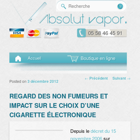
Reche
05 58 46 45 91
Menu principal
Aller au contenu principal
Aller au contenu secondaire
Boutique en ligne
Accueil
Navigation des
←
Précédent
Suivant
→
Posted on
3 décembre 2012
articles
REGARD DES NON FUMEURS ET
IMPACT SUR LE CHOIX D’UNE
CIGARETTE ÉLECTRONIQUE
Depuis le
décret du 15
novembre 2006
sur