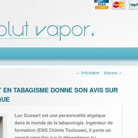
Navigation des
←
Précédent
Suivant
→
articles
 EN TABAGISME DONNE SON AVIS SUR
QUE
Luc Dussart est une personnalité atypique
dans le monde de la tabacologie. Ingénieur de
formation (ENS Chimie Toulouse), il porte un
regard singulier sur la dépendance au