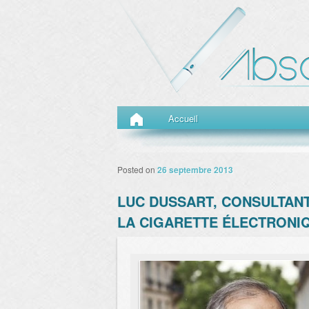
Menu principal
Aller au contenu principal
Aller au contenu secondaire
Accueil
Posted on
26 septembre 2013
LUC DUSSART, CONSULTANT
LA CIGARETTE ÉLECTRONI