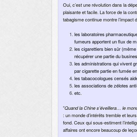
Oui, c’est une révolution dans la dé
plaisante et facile. La force de la con
tabagisme continue montre l’impact d
les laboratoires pharmaceutiqu
fumeurs apportent un flux de m
les cigarettiers bien sûr (même 
récupérer une partie du business
les administrations qui vivent 
par cigarette partie en fumée e
les tabacocologues censés aider
les associations de zélotes a
etc.
”
Quand la Chine s’éveillera… le mon
: un monde d’intérêts tremble et leu
fond. Ceux qui sous-estiment l’intelli
affaires ont encore beaucoup de leço