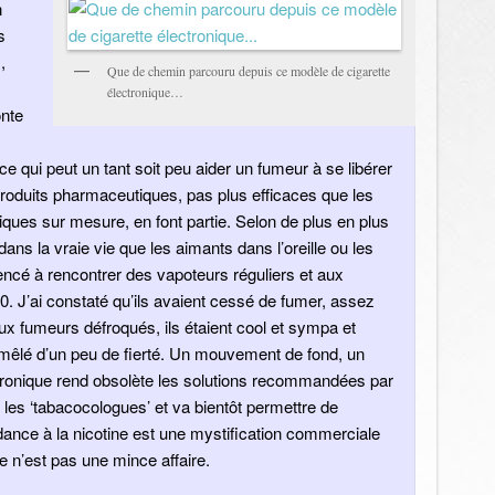
n
s
,
Que de chemin parcouru depuis ce modèle de cigarette
électronique…
onte
 ce qui peut un tant soit peu aider un fumeur à se libérer
roduits pharmaceutiques, pas plus efficaces que les
niques sur mesure, en font partie. Selon de plus en plus
dans la vraie vie que les aimants dans l’oreille ou les
ncé à rencontrer des vapoteurs réguliers et aux
10. J’ai constaté qu’ils avaient cessé de fumer, assez
ux fumeurs défroqués, ils étaient cool et sympa et
, mêlé d’un peu de fierté. Un mouvement de fond, un
ectronique rend obsolète les solutions recommandées par
es ‘tabacocologues’ et va bientôt permettre de
dance à la nicotine est une mystification commerciale
 n’est pas une mince affaire.