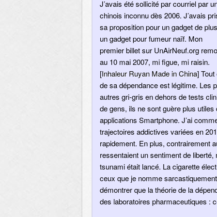
J’avais été sollicité par courriel par u
chinois inconnu dès 2006. J’avais pri
sa proposition pour un gadget de plus
un gadget pour fumeur naïf. Mon
premier billet sur UnAirNeuf.org rem
au 10 mai 2007, mi figue, mi raisin.
[
Inhaleur Ruyan Made in China
] Tout
de sa dépendance est légitime. Les p
autres gri-gris en dehors de tests cli
de gens, ils ne sont guère plus utiles 
applications Smartphone. J’ai comme
trajectoires addictives variées en 20
rapidement. En plus, contrairement a
ressentaient un sentiment de liberté
tsunami était lancé. La cigarette él
ceux que je nomme sarcastiquement l
démontrer que la théorie de la dépen
des laboratoires pharmaceutiques : ce