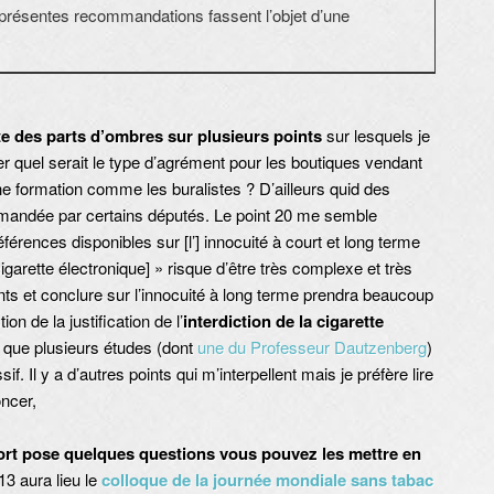
résentes recommandations fassent l’objet d’une
ste des parts d’ombres sur plusieurs points
sur lesquels je
er quel serait le type d’agrément pour les boutiques vendant
une formation comme les buralistes ? D’ailleurs quid des
 demandée par certains députés. Le point 20 me semble
férences disponibles sur [l’] innocuité à court et long terme
igarette électronique] » risque d’être très complexe et très
nts et conclure sur l’innocuité à long terme prendra beaucoup
 de la justification de l’
interdiction de la cigarette
 que plusieurs études (dont
une du Professeur Dautzenberg
)
 Il y a d’autres points qui m’interpellent mais je préfère lire
ncer,
ort pose quelques questions vous pouvez les mettre en
13 aura lieu le
colloque de la journée mondiale sans tabac