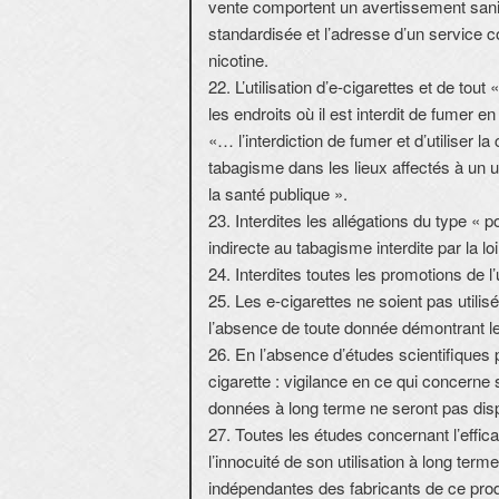
vente comportent un avertissement sani
standardisée et l’adresse d’un service 
nicotine.
22. L’utilisation d’e-cigarettes et de tou
les endroits où il est interdit de fumer e
«… l’interdiction de fumer et d’utiliser la
tabagisme dans les lieux affectés à un u
la santé publique ».
23. Interdites les allégations du type « po
indirecte au tabagisme interdite par la loi
24. Interdites toutes les promotions de l
25. Les e-cigarettes ne soient pas utilis
l’absence de toute donnée démontrant leur
26. En l’absence d’études scientifiques p
cigarette : vigilance en ce qui concerne
données à long terme ne seront pas disp
27. Toutes les études concernant l’effica
l’innocuité de son utilisation à long ter
indépendantes des fabricants de ce prod