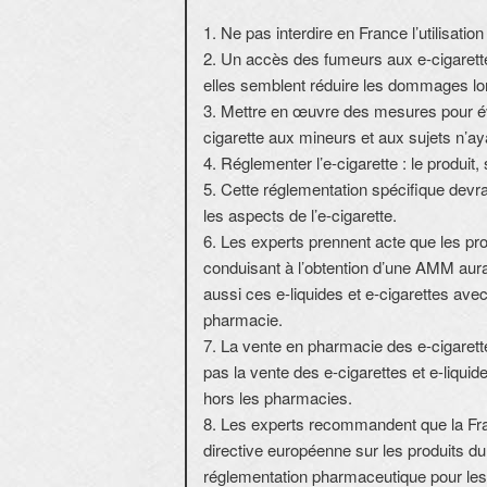
1. Ne pas interdire en France l’utilisatio
2. Un accès des fumeurs aux e-cigarette
elles semblent réduire les dommages lors
3. Mettre en œuvre des mesures pour évite
cigarette aux mineurs et aux sujets n’a
4. Réglementer l’e-cigarette : le produit, s
5. Cette réglementation spécifique devr
les aspects de l’e-cigarette.
6. Les experts prennent acte que les pr
conduisant à l’obtention d’une AMM aura
aussi ces e-liquides et e-cigarettes av
pharmacie.
7. La vente en pharmacie des e-cigarett
pas la vente des e-cigarettes et e-liquid
hors les pharmacies.
8. Les experts recommandent que la Fran
directive européenne sur les produits du 
réglementation pharmaceutique pour les e-l