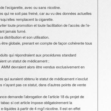
n de l’ecigarette, avec ou sans nicotine.
s qui ne soit pas freiné, car au vu des données actuelles
qu’elles remplacent la cigarette.
r toute promotion et toute facilitation de l’accès de l’e-
yant jamais fumé.
a distribution et son utilisation.
a être globale, prenant en compte de façon cohérente tous
oduits qui répondraient aux procédures standard
ient un statut de médicament ;
ec AMM devraient alors être vendus exclusivement en
es qui auraient obtenu le statut de médicament n’exclut
es n’ayant pas ce statut, dans d’autres points de vente
ce demande l’abrogation de l’article 18 du projet de
tabac si cet article impose obligatoirement la
iquides à partir de 4 mg/l nicotine. Il est en effet