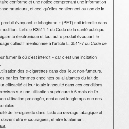
taire conforme et une notice comprenant une information
consommateurs, et ceci qu’elles contiennent ou non de la
t « produit évoquant le tabagisme » (PET) soit interdite dans
n modifiant l’article R3511-1 du Code de la santé publique :
 cigarette électronique et tout autre produit évoquant le
sage collectif mentionnée à l’article L. 3511-7 du Code de
ur fumer là où c’est interdit » car c’est une incitation
.
’utilisation des e-cigarettes dans des lieux non-fumeurs.
ées par les femmes enceintes ou allaitantes du fait de
 efficacité et leur totale innocuité dans ces conditions.
récises sur une utilisation supérieure à 6 mois de l’e-
 son utilisation prolongée, ceci aussi longtemps que des
onibles.
cité de l’e-cigarette dans l’aide au sevrage tabagique et
me doivent être encouragées, et être totalement
uit.