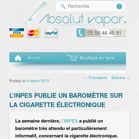
Reche
05 58 46 45 91
Menu principal
Aller au contenu principal
Aller au contenu secondaire
Boutique en ligne
Accueil
Navigation des
←
Précédent
Suivant
→
Posted on
4 mars 2015
articles
L’INPES PUBLIE UN BAROMÈTRE SUR
LA CIGARETTE ÉLECTRONIQUE
La semaine dernière,
l’INPES
a publié un
baromètre très attendu et particulièrement
informatif, concernant la cigarette électronique.