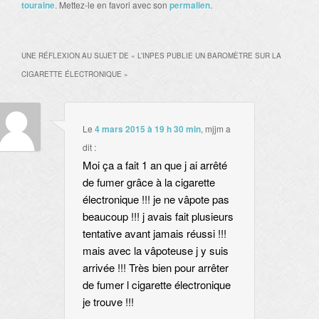
touraine
. Mettez-le en favori avec son
permalien
.
UNE RÉFLEXION AU SUJET DE «
L’INPES PUBLIE UN BAROMÈTRE SUR LA
CIGARETTE ÉLECTRONIQUE
»
Le
4 mars 2015 à 19 h 30 min
,
mjjm
a
dit :
Moi ça a fait 1 an que j ai arrêté
de fumer grâce à la cigarette
électronique !!! je ne vâpote pas
beaucoup !!! j avais fait plusieurs
tentative avant jamais réussi !!!
mais avec la vâpoteuse j y suis
arrivée !!! Très bien pour arrêter
de fumer l cigarette électronique
je trouve !!!