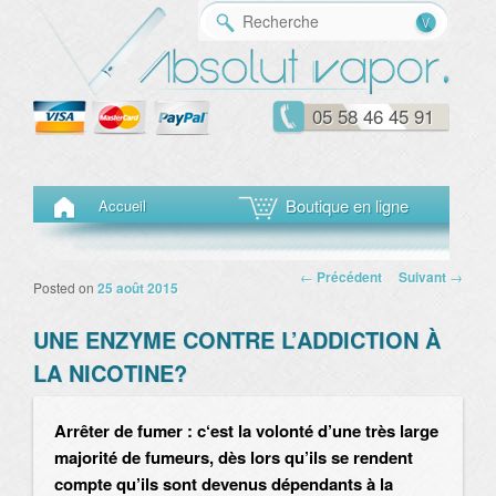
Reche
05 58 46 45 91
Menu principal
Aller au contenu principal
Aller au contenu secondaire
Boutique en ligne
Accueil
Navigation des
←
Précédent
Suivant
→
Posted on
25 août 2015
articles
UNE ENZYME CONTRE L’ADDICTION À
LA NICOTINE?
Arrêter de fumer : c
‘est la volonté d’une très large
majorité de fumeurs, dès lors qu’ils se rendent
compte qu’ils sont devenus dépendants à la