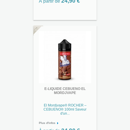
24,90 €
À partir de
E-LIQUIDE CEBUENO EL
MORDJVAPE
El Mordjvape® ROCHER –
CEBUENO® 100ml Saveur
d'un...
Plus d'infos