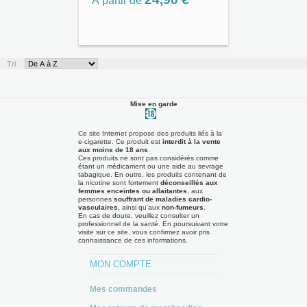
À partir de
Tri
Mise en garde
Ce site Internet propose des produits liés à la
e-cigarette. Ce produit est
interdit à la vente
aux moins de 18 ans
.
Ces produits ne sont pas considérés comme
étant un médicament ou une aide au sevrage
tabagique. En outre, les produits contenant de
la nicotine sont fortement
déconseillés aux
femmes enceintes ou allaitantes
, aux
personnes
souffrant de maladies cardio-
vasculaires
, ainsi qu'aux
non-fumeurs
.
En cas de doute, veuillez consulter un
professionnel de la santé. En poursuivant votre
visite sur ce site, vous confirmez avoir pris
connaissance de ces informations.
MON COMPTE
Mes commandes