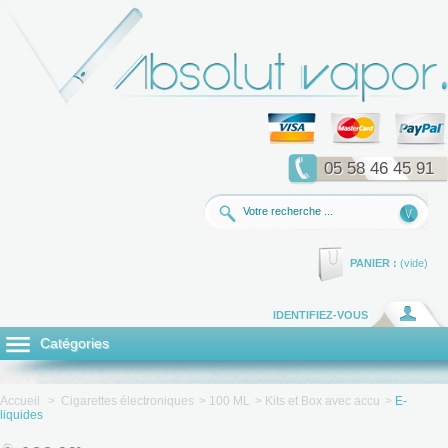
05 58 46 45 91
PANIER :
(vide)
IDENTIFIEZ-VOUS
Catégories
Accueil
>
Cigarettes électroniques
>
100 ML
>
Kits et Box avec accu
>
E-
liquides