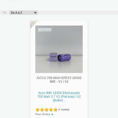
Tri
ACCU 700 MAH EFEST 18350
IMR - V1 / V2
Accu IMR 18350 Efest purple
700 Mah 3.7 V1 (Flat trop) / V2
(Button...
1 note(s)
Plus d'infos