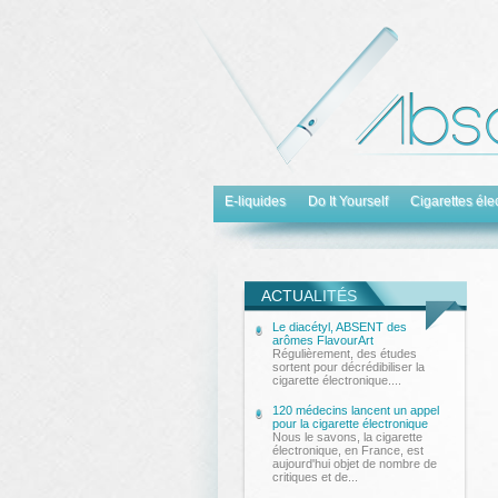
E-liquides
Do It Yourself
Cigarettes éle
ACTU
ALITÉS
Le diacétyl, ABSENT des
arômes FlavourArt
Régulièrement, des études
sortent pour décrédibiliser la
cigarette électronique....
120 médecins lancent un appel
pour la cigarette électronique
Nous le savons, la cigarette
électronique, en France, est
aujourd'hui objet de nombre de
critiques et de...