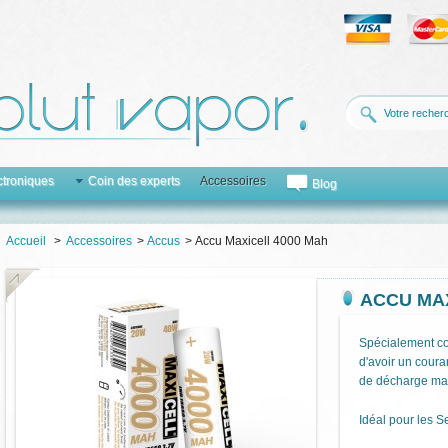
ctroniques
Coin des experts
Accessoires
Blog
Accueil
>
Accessoires
>
Accus
>
Accu Maxicell 4000 Mah
ACCU MAX
Spécialement co
d'avoir un coura
de
décharge ma
Idéal pour les S