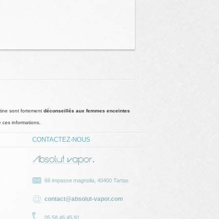
tine sont fortement
déconseillés aux femmes enceintes
e ces informations.
CONTACTEZ-NOUS
66 impasse magnolia, 40400 Tartas
contact@absolut-vapor.com
05.58.46.45.91