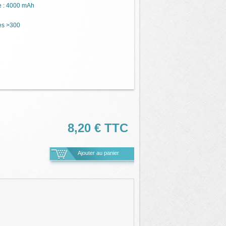
 :
4000 mAh
es
>300
8,20 €
TTC