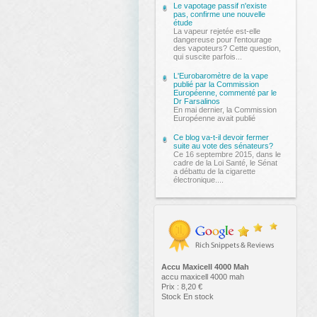
Le vapotage passif n'existe
pas, confirme une nouvelle
étude
La vapeur rejetée est-elle
dangereuse pour l'entourage
des vapoteurs? Cette question,
qui suscite parfois...
L'Eurobaromètre de la vape
publié par la Commission
Européenne, commenté par le
Dr Farsalinos
En mai dernier, la Commission
Européenne avait publié
Ce blog va-t-il devoir fermer
suite au vote des sénateurs?
Ce 16 septembre 2015, dans le
cadre de la Loi Santé, le Sénat
a débattu de la cigarette
électronique....
Accu Maxicell 4000 Mah
accu maxicell 4000 mah
Prix :
8,20
€
Stock
En stock