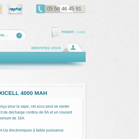
05 58 46 45 91
PANIER :
(vide)
IDENTIFIEZ-VOUS
ICELL 4000 MAH
nçu pour la vape, cet accu peut se vanter
nt de
décharge continu de 8A
et un courant
ximum de 16A.
et-Up électroniques à faible puissance