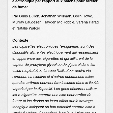
électronique par rapport aux patchs pour arrêter
de fumer
Par Chris Bullen, Jonathan Williman, Colin Howe,
Murray Laugesen, Hayden McRobbie, Varsha Parag
et Natalie Walker
Contexte
Les cigarettes électroniques (e-cigarette) sont des
dispositifs alimentés électriquement qui ressemblent
en apparence aux cigarettes et qui délivrent de la
vapeur de propylène glycol ou de glycérol dans les
voies respiratoires lorsque l’utilisateur aspire via
l’embout. La nicotine et d’autres substances telles
que des arômes peuvent être incluses dans le liquide
vaporisé par le dispositif. Les gens déclarent utiliser
les e-cigarettes comme une aide pour arrêter de
fumer et les études de leurs effets sur le sevrage
tabagique indiquent un bon potentiel comme aide à
l’arrêt du tabac. Cependant, à ce jour, il n’ya pas eu