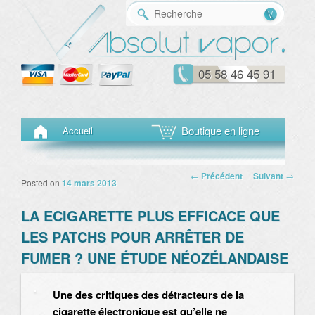
Reche
05 58 46 45 91
Menu principal
Aller au contenu principal
Aller au contenu secondaire
Boutique en ligne
Accueil
Navigation des
←
Précédent
Suivant
→
Posted on
14 mars 2013
articles
LA ECIGARETTE PLUS EFFICACE QUE
LES PATCHS POUR ARRÊTER DE
FUMER ? UNE ÉTUDE NÉOZÉLANDAISE
Une des critiques des détracteurs de la
cigarette électronique est qu’elle ne