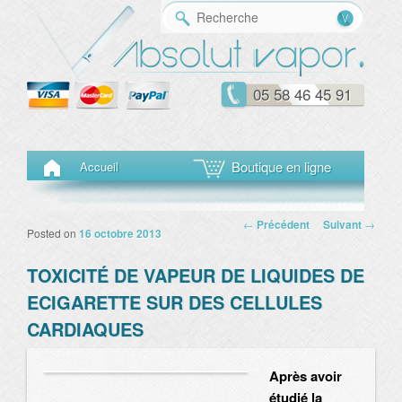
Reche
05 58 46 45 91
Menu principal
Aller au contenu principal
Aller au contenu secondaire
Boutique en ligne
Accueil
Navigation des
←
Précédent
Suivant
→
Posted on
16 octobre 2013
articles
TOXICITÉ DE VAPEUR DE LIQUIDES DE
ECIGARETTE SUR DES CELLULES
CARDIAQUES
Après avoir
étudié la