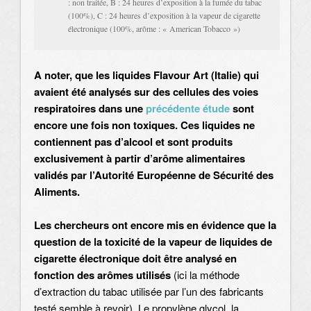
: non traitée, B : 24 heures d’exposition à la fumée du tabac
(100%), C : 24 heures d’exposition à la vapeur de cigarette
électronique (100%, arôme : « American Tobacco »)
A noter, que les liquides Flavour Art (Italie) qui
avaient été analysés sur des cellules des voies
respiratoires dans une
précédente étude
sont
encore une fois non toxiques. Ces liquides ne
contiennent pas d’alcool et sont
produits
exclusivement à partir d’arôme alimentaires
validés par l’Autorité Européenne de Sécurité des
Aliments.
Les chercheurs ont encore mis en évidence que la
question de la toxicité de la vapeur de liquides de
cigarette électronique doit être analysé en
fonction des arômes utilisés
(ici la méthode
d’extraction du tabac utilisée par l’un des fabricants
testé semble à revoir). Le propylène glycol, la