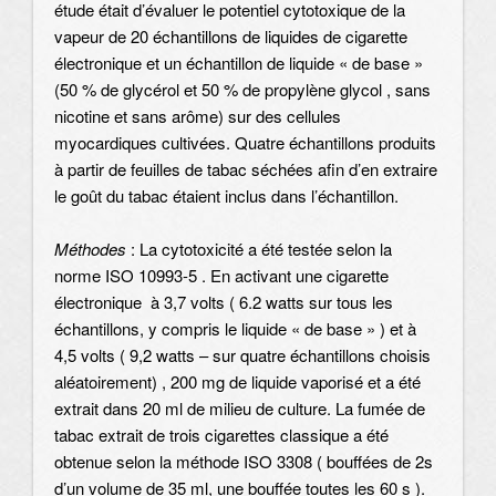
étude était d’évaluer le potentiel cytotoxique de la
vapeur de 20 échantillons de liquides de cigarette
électronique et un échantillon de liquide « de base »
(50 % de glycérol et 50 % de propylène glycol , sans
nicotine et sans arôme) sur des cellules
myocardiques cultivées. Quatre échantillons produits
à partir de feuilles de tabac séchées afin d’en extraire
le goût du tabac étaient inclus dans l’échantillon.
Méthodes
: La cytotoxicité a été testée selon la
norme ISO 10993-5 . En activant une cigarette
électronique à 3,7 volts ( 6.2 watts sur tous les
échantillons, y compris le liquide « de base » ) et à
4,5 volts ( 9,2 watts – sur quatre échantillons choisis
aléatoirement) , 200 mg de liquide vaporisé et a été
extrait dans 20 ml de milieu de culture. La fumée de
tabac extrait de trois cigarettes classique a été
obtenue selon la méthode ISO 3308 ( bouffées de 2s
d’un volume de 35 ml, une bouffée toutes les 60 s ).