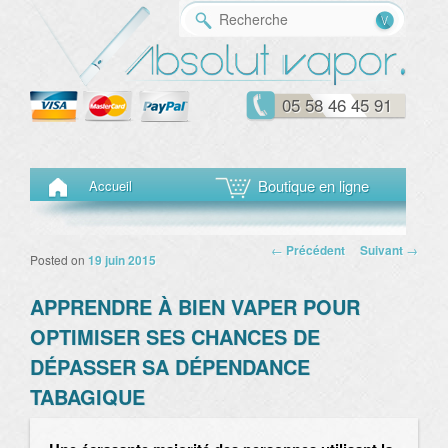
Reche
05 58 46 45 91
Menu principal
Aller au contenu principal
Aller au contenu secondaire
Boutique en ligne
Accueil
Navigation des
←
Précédent
Suivant
→
Posted on
19 juin 2015
articles
APPRENDRE À BIEN VAPER POUR
OPTIMISER SES CHANCES DE
DÉPASSER SA DÉPENDANCE
TABAGIQUE