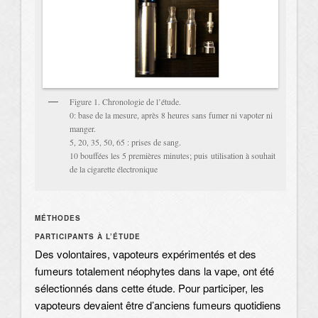
Figure 1. Chronologie de l’étude.
0: base de la mesure, après 8 heures sans fumer ni vapoter ni
manger.
5, 20, 35, 50, 65 : prises de sang.
10 bouffées les 5 premières minutes; puis utilisation à souhait
de la cigarette électronique
MÉTHODES
PARTICIPANTS À L’ÉTUDE
Des volontaires, vapoteurs expérimentés et des
fumeurs totalement néophytes dans la vape, ont été
sélectionnés dans cette étude. Pour participer, les
vapoteurs devaient être d’anciens fumeurs quotidiens