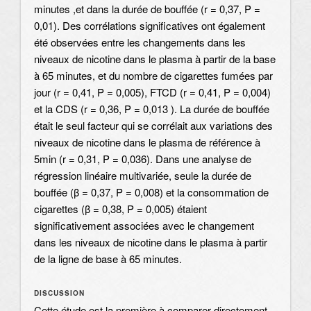
minutes ,et dans la durée de bouffée (r = 0,37, P =
0,01). Des corrélations significatives ont également
été observées entre les changements dans les
niveaux de nicotine dans le plasma à partir de la base
à 65 minutes, et du nombre de cigarettes fumées par
jour (r = 0,41, P = 0,005), FTCD (r = 0,41, P = 0,004)
et la CDS (r = 0,36, P = 0,013 ). La durée de bouffée
était le seul facteur qui se corrélait aux variations des
niveaux de nicotine dans le plasma de référence à
5min (r = 0,31, P = 0,036). Dans une analyse de
régression linéaire multivariée, seule la durée de
bouffée (β = 0,37, P = 0,008) et la consommation de
cigarettes (β = 0,38, P = 0,005) étaient
significativement associées avec le changement
dans les niveaux de nicotine dans le plasma à partir
de la ligne de base à 65 minutes.
DISCUSSION
Cette étude est la première à comparer directement