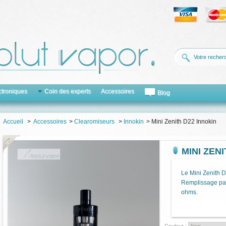
ctroniques
Coin des experts
Accessoires
Blog
Accueil
>
Accessoires
>
Clearomiseurs
>
Innokin
>
Mini Zenith D22 Innokin
MINI ZEN
Le Mini Zenith D
Remplissage par
ohms.