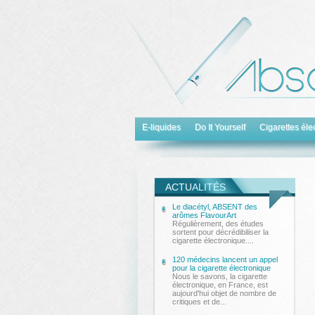
E-liquides
Do It Yourself
Cigarettes éle
ACTU
ALITÉS
Le diacétyl, ABSENT des
arômes FlavourArt
Régulièrement, des études
sortent pour décrédibiliser la
cigarette électronique....
120 médecins lancent un appel
pour la cigarette électronique
Nous le savons, la cigarette
électronique, en France, est
aujourd'hui objet de nombre de
critiques et de...