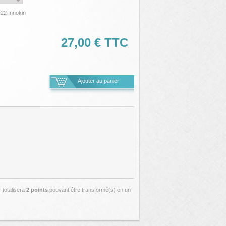
D22 Innokin
27,00 €
TTC
r totalisera
2
points
pouvant être transformé(s) en un