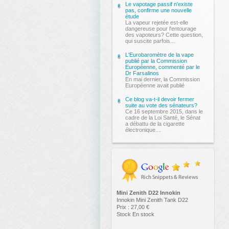
Le vapotage passif n'existe
pas, confirme une nouvelle
étude
La vapeur rejetée est-elle
dangereuse pour l'entourage
des vapoteurs? Cette question,
qui suscite parfois...
L'Eurobaromètre de la vape
publié par la Commission
Européenne, commenté par le
Dr Farsalinos
En mai dernier, la Commission
Européenne avait publié
Ce blog va-t-il devoir fermer
suite au vote des sénateurs?
Ce 16 septembre 2015, dans le
cadre de la Loi Santé, le Sénat
a débattu de la cigarette
électronique....
Mini Zenith D22 Innokin
Innokin Mini Zenith Tank D22
Prix :
27,00
€
Stock
En stock