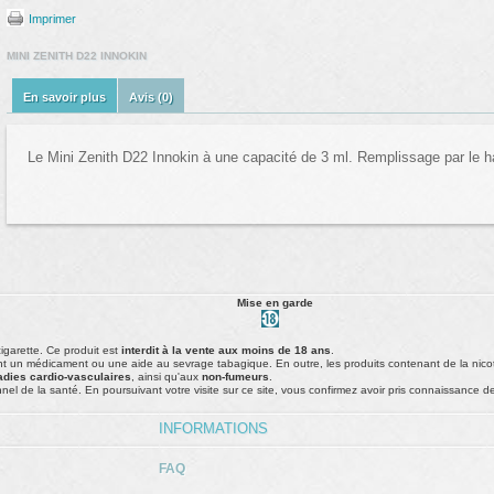
Imprimer
MINI ZENITH D22 INNOKIN
En savoir plus
Avis (0)
Le Mini Zenith D22 Innokin à une capacité de 3 ml. Remplissage par le 
Mise en garde
cigarette. Ce produit est
interdit à la vente aux moins de 18 ans
.
t un médicament ou une aide au sevrage tabagique. En outre, les produits contenant de la nico
adies cardio-vasculaires
, ainsi qu'aux
non-fumeurs
.
nel de la santé. En poursuivant votre visite sur ce site, vous confirmez avoir pris connaissance d
INFORMATIONS
FAQ