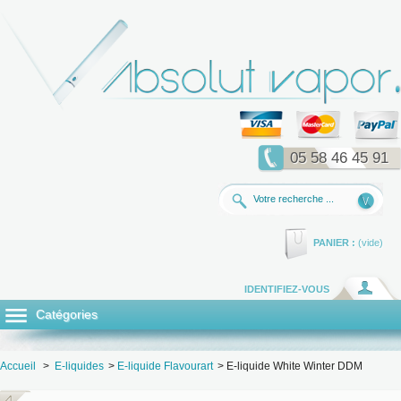
05 58 46 45 91
PANIER :
(vide)
IDENTIFIEZ-VOUS
Catégories
Accueil
>
E-liquides
>
E-liquide Flavourart
>
E-liquide White Winter DDM