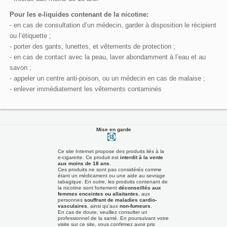
Pour les e-liquides contenant de la nicotine:
- en cas de consultation d’un médecin, garder à disposition le récipient
ou l’étiquette ;
- porter des gants, lunettes, et vêtements de protection ;
- en cas de contact avec la peau, laver abondamment à l’eau et au
savon ;
- appeler un centre anti-poison, ou un médecin en cas de malaise ;
- enlever immédiatement les vêtements contaminés
Mise en garde
Ce site Internet propose des produits liés à la
e-cigarette. Ce produit est
interdit à la vente
aux moins de 18 ans
.
Ces produits ne sont pas considérés comme
étant un médicament ou une aide au sevrage
tabagique. En outre, les produits contenant de
la nicotine sont fortement
déconseillés aux
femmes enceintes ou allaitantes
, aux
personnes
souffrant de maladies cardio-
vasculaires
, ainsi qu'aux
non-fumeurs
.
En cas de doute, veuillez consulter un
professionnel de la santé. En poursuivant votre
visite sur ce site, vous confirmez avoir pris