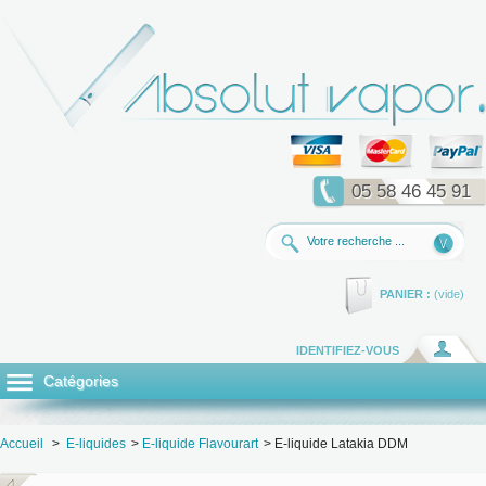
05 58 46 45 91
PANIER :
(vide)
IDENTIFIEZ-VOUS
Catégories
Accueil
>
E-liquides
>
E-liquide Flavourart
>
E-liquide Latakia DDM