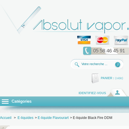
05 58 46 45 91
PANIER :
(vide)
IDENTIFIEZ-VOUS
Catégories
Accueil
>
E-liquides
>
E-liquide Flavourart
>
E-liquide Black Fire DDM