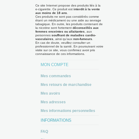
Ce site Internet propose des produits liés à la
e-cigarette. Ce produit est
interdit à la vente
aux moins de 18 ans
.
Ces produits ne sont pas considérés comme
étant un médicament ou une aide au sevrage
tabagique. En outre, les produits contenant de
la nicotine sont fortement
déconseillés aux
femmes enceintes ou allaitantes
, aux
personnes
souffrant de maladies cardio-
vasculaires
, ainsi qu'aux
non-fumeurs
.
En cas de doute, veuillez consulter un
professionnel de la santé. En poursuivant votre
visite sur ce site, vous confirmez avoir pris
connaissance de ces informations.
MON COMPTE
Mes commandes
Mes retours de marchandise
Mes avoirs
Mes adresses
Mes informations personnelles
INFORMATIONS
FAQ