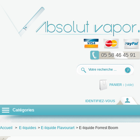
05 58 46 45 91
PANIER :
(vide)
IDENTIFIEZ-VOUS
Catégories
Accueil
>
E-liquides
>
E-liquide Flavourart
>
E-liquide Forrest Boom