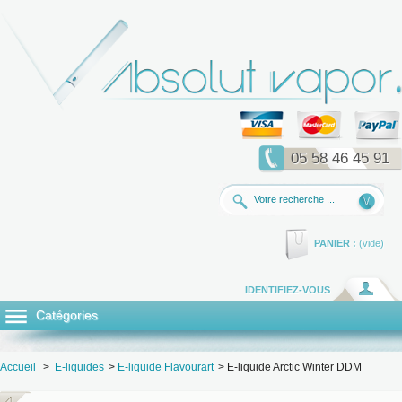
05 58 46 45 91
PANIER :
(vide)
IDENTIFIEZ-VOUS
Catégories
Accueil
>
E-liquides
>
E-liquide Flavourart
>
E-liquide Arctic Winter DDM