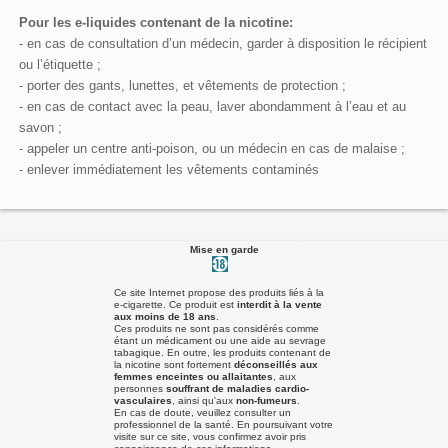
Pour les e-liquides contenant de la nicotine:
- en cas de consultation d’un médecin, garder à disposition le récipient
ou l’étiquette ;
- porter des gants, lunettes, et vêtements de protection ;
- en cas de contact avec la peau, laver abondamment à l’eau et au
savon ;
- appeler un centre anti-poison, ou un médecin en cas de malaise ;
- enlever immédiatement les vêtements contaminés
Mise en garde
Ce site Internet propose des produits liés à la
e-cigarette. Ce produit est
interdit à la vente
aux moins de 18 ans
.
Ces produits ne sont pas considérés comme
étant un médicament ou une aide au sevrage
tabagique. En outre, les produits contenant de
la nicotine sont fortement
déconseillés aux
femmes enceintes ou allaitantes
, aux
personnes
souffrant de maladies cardio-
vasculaires
, ainsi qu'aux
non-fumeurs
.
En cas de doute, veuillez consulter un
professionnel de la santé. En poursuivant votre
visite sur ce site, vous confirmez avoir pris