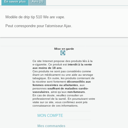
En savoir plus
Avis (0)
Modèle de drip tip 510 We are vape.
Peut correspondre pour l'atomiseur Ajax.
Mise en garde
Ce site Internet propose des produits liés à la
e-cigarette. Ce produit est
interdit à la vente
aux moins de 18 ans
.
Ces produits ne sont pas considérés comme
étant un médicament ou une aide au sevrage
tabagique. En outre, les produits contenant de
la nicotine sont fortement
déconseillés aux
femmes enceintes ou allaitantes
, aux
personnes
souffrant de maladies cardio-
vasculaires
, ainsi qu'aux
non-fumeurs
.
En cas de doute, veuillez consulter un
professionnel de la santé. En poursuivant votre
visite sur ce site, vous confirmez avoir pris
connaissance de ces informations.
MON COMPTE
Mes commandes