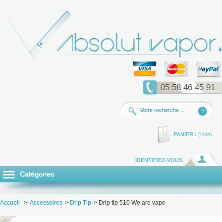
05 58 46 45 91
PANIER :
(vide)
IDENTIFIEZ-VOUS
Catégories
Accueil
>
Accessoires
>
Drip Tip
>
Drip tip 510 We are vape