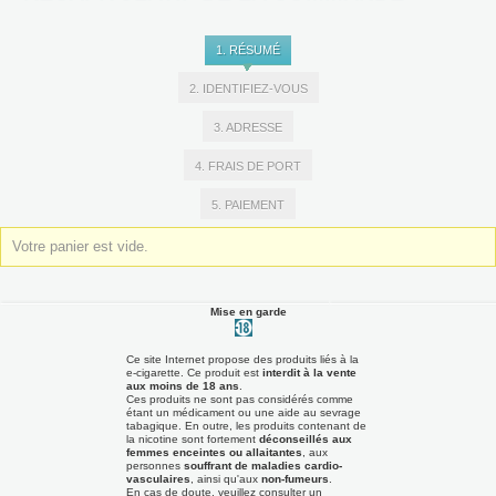
1. RÉSUMÉ
2. IDENTIFIEZ-VOUS
3. ADRESSE
4. FRAIS DE PORT
5. PAIEMENT
Votre panier est vide.
Mise en garde
Ce site Internet propose des produits liés à la
e-cigarette. Ce produit est
interdit à la vente
aux moins de 18 ans
.
Ces produits ne sont pas considérés comme
étant un médicament ou une aide au sevrage
tabagique. En outre, les produits contenant de
la nicotine sont fortement
déconseillés aux
femmes enceintes ou allaitantes
, aux
personnes
souffrant de maladies cardio-
vasculaires
, ainsi qu'aux
non-fumeurs
.
En cas de doute, veuillez consulter un