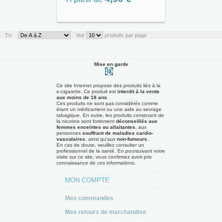
Tri
Voir
produits par page
Mise en garde
Ce site Internet propose des produits liés à la
e-cigarette. Ce produit est
interdit à la vente
aux moins de 18 ans
.
Ces produits ne sont pas considérés comme
étant un médicament ou une aide au sevrage
tabagique. En outre, les produits contenant de
la nicotine sont fortement
déconseillés aux
femmes enceintes ou allaitantes
, aux
personnes
souffrant de maladies cardio-
vasculaires
, ainsi qu'aux
non-fumeurs
.
En cas de doute, veuillez consulter un
professionnel de la santé. En poursuivant votre
visite sur ce site, vous confirmez avoir pris
connaissance de ces informations.
MON COMPTE
Mes commandes
Mes retours de marchandise