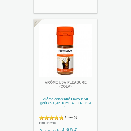
ARÔME USA PLEASURE
(COLA)
Arôme concentré Flavour Art
goût cola, en 10ml. ATTENTION
:...
1 note(s)
Plus d'infos
4,90 €
À partir de