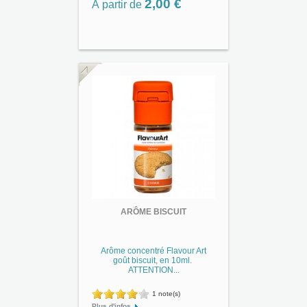
2,00 €
À partir de
ARÔME BISCUIT
Arôme concentré Flavour Art
goût biscuit, en 10ml.
ATTENTION...
1 note(s)
Plus d'infos