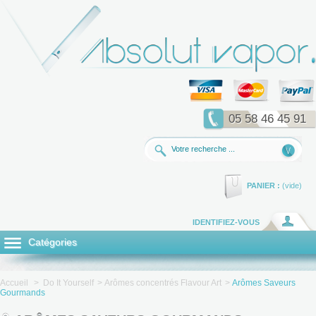
05 58 46 45 91
PANIER :
(vide)
IDENTIFIEZ-VOUS
Catégories
Accueil
>
Do It Yourself
>
Arômes concentrés Flavour Art
>
Arômes Saveurs
Gourmands