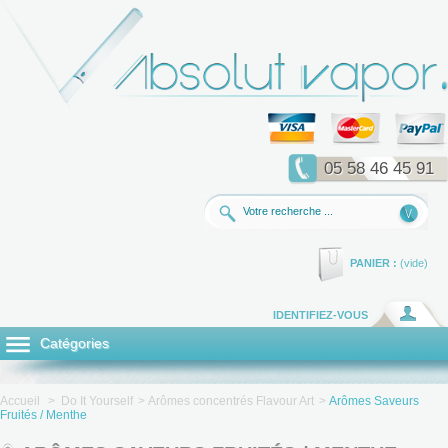
05 58 46 45 91
PANIER :
(vide)
IDENTIFIEZ-VOUS
Catégories
Accueil
>
Do It Yourself
>
Arômes concentrés Flavour Art
>
Arômes Saveurs
Fruités / Menthe