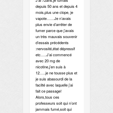
J’ai 72ans,je fumais
depuis 50 ans et depuis 4
mois,plus une clope, je
vapote……Je n’avais
plus envie d’arrêter de
fumer parce que j’avais
un très mauvais souvenir
d’essais précédents
:nervosité,état dépressif
etc…..J’ai commencé
avec 20 mg de
nicotine,j’en suis à
12…..je ne tousse plus et
je suis abasourdi de la
facilté avec laquelle j’ai
fait ce passage!
Alors,tous ces
professeurs soit qui n’ont
jammais fumé,soit qui