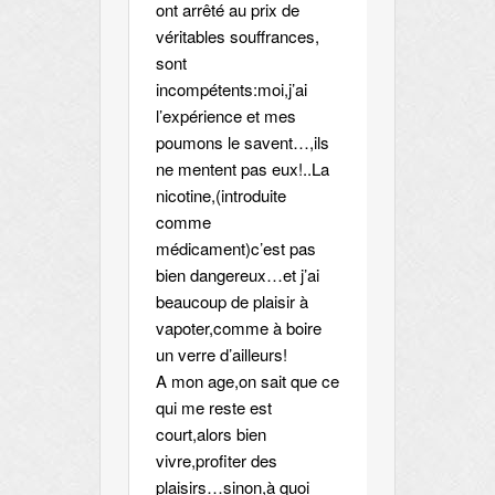
ont arrêté au prix de
véritables souffrances,
sont
incompétents:moi,j’ai
l’expérience et mes
poumons le savent…,ils
ne mentent pas eux!..La
nicotine,(introduite
comme
médicament)c’est pas
bien dangereux…et j’ai
beaucoup de plaisir à
vapoter,comme à boire
un verre d’ailleurs!
A mon age,on sait que ce
qui me reste est
court,alors bien
vivre,profiter des
plaisirs…sinon,à quoi