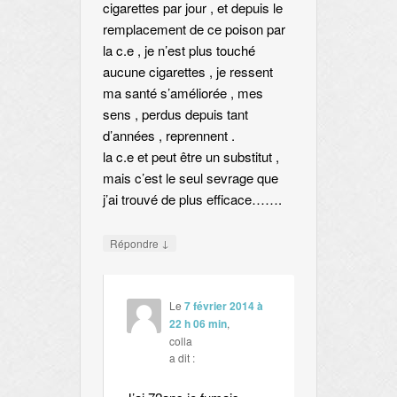
cigarettes par jour , et depuis le
remplacement de ce poison par
la c.e , je n’est plus touché
aucune cigarettes , je ressent
ma santé s’améliorée , mes
sens , perdus depuis tant
d’années , reprennent .
la c.e et peut être un substitut ,
mais c’est le seul sevrage que
j’ai trouvé de plus efficace…….
↓
Répondre
Le
7 février 2014 à
22 h 06 min
,
colla
a dit :