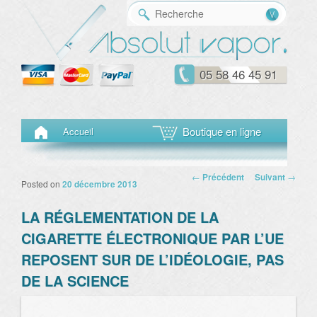
Reche
05 58 46 45 91
Menu principal
Aller au contenu principal
Aller au contenu secondaire
Boutique en ligne
Accueil
Navigation des
←
Précédent
Suivant
→
Posted on
20 décembre 2013
articles
LA RÉGLEMENTATION DE LA
CIGARETTE ÉLECTRONIQUE PAR L’UE
REPOSENT SUR DE L’IDÉOLOGIE, PAS
DE LA SCIENCE