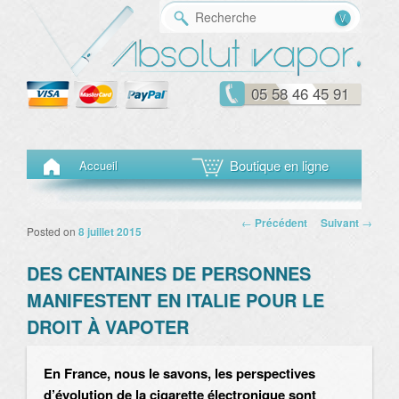
Reche
05 58 46 45 91
Menu principal
Aller au contenu principal
Aller au contenu secondaire
Boutique en ligne
Accueil
Navigation des
←
Précédent
Suivant
→
Posted on
8 juillet 2015
articles
DES CENTAINES DE PERSONNES
MANIFESTENT EN ITALIE POUR LE
DROIT À VAPOTER
En France, nous le savons, les perspectives
d’évolution de la cigarette électronique sont