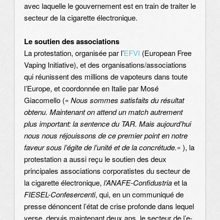
avec laquelle le gouvernement est en train de traiter le
secteur de la cigarette électronique.
Le soutien des associations
La protestation, organisée par l’
EFVI
(European Free
Vaping Initiative), et des organisations/associations
qui réunissent des millions de vapoteurs dans toute
l’Europe, et coordonnée en Italie par Mosé
Giacomello («
Nous sommes satisfaits du résultat
obtenu. Maintenant on attend un match autrement
plus important: la sentence du TAR. Mais aujourd’hui
nous nous réjouissons de ce premier point en notre
faveur sous l’égite de l’unité et de la concrétude.
« ), la
protestation a aussi reçu le soutien des deux
principales associations corporatistes du secteur de
la cigarette électronique,
l’ANAFE-Confidustria
et la
FIESEL-Confesercenti
, qui, en un communiqué de
presse dénoncent l’état de crise profonde dans lequel
verse, depuis maintenant deux ans, le secteur de l’e-