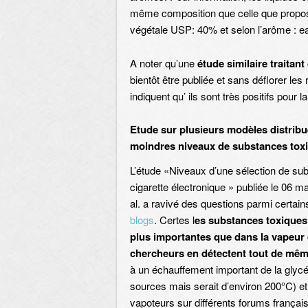
même composition que celle que propos
végétale USP: 40% et selon l’arôme : eau
A noter qu’une
étude similaire traitan
bientôt être publiée et sans déflorer le
indiquent qu’ ils sont très positifs pour l
Etude sur plusieurs modèles distribué
moindres niveaux de substances toxi
L’étude «Niveaux d’une sélection de su
cigarette électronique » publiée le 06 
al. a ravivé des questions parmi certains
blogs
. Certes l
es substances toxiques
plus importantes que dans la vapeur d
chercheurs en détectent tout de même
à un échauffement important de la glycé
sources mais serait d’environ 200°C) et
vapoteurs sur différents forums français