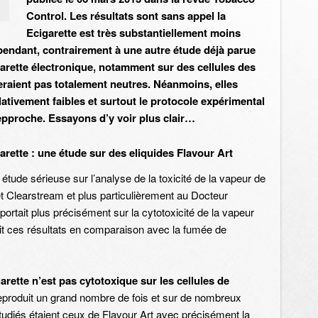
Control. Les résultats sont sans appel la
Ecigarette est très substantiellement moins
ependant, contrairement à une autre étude déjà parue
igarette électronique, notamment sur des cellules des
raient pas totalement neutres. Néanmoins, elles
lativement faibles et surtout le protocole expérimental
repproche. Essayons d’y voir plus clair…
arette : une étude sur des eliquides Flavour Art
tude sérieuse sur l’analyse de la toxicité de la vapeur de
t Clearstream et plus particulièrement au Docteur
portait plus précisément sur la cytotoxicité de la vapeur
it ces résultats en comparaison avec la fumée de
arette n’est pas cytotoxique sur les cellules de
 reproduit un grand nombre de fois et sur de nombreux
étudiés étaient ceux de Flavour Art avec précisément la