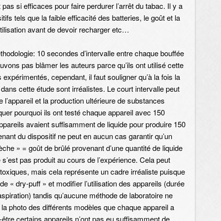
as si efficaces pour faire perdurer l’arrêt du tabac. Il y a
fs tels que la faible efficacité des batteries, le goût et la
utilisation avant de devoir recharger etc…
thodologie: 10 secondes d’intervalle entre chaque bouffée
vons pas blâmer les auteurs parce qu’ils ont utilisé cette
 expérimentés, cependant, il faut souligner qu’à la fois la
s dans cette étude sont irréalistes. Le court intervalle peut
l’appareil et la production ultérieure de substances
quer pourquoi ils ont testé chaque appareil avec 150
areils avaient suffisamment de liquide pour produire 150
ant du dispositif ne peut en aucun cas garantir qu’un
che » = goût de brûlé provenant d’une quantité de liquide
 s’est pas produit au cours de l’expérience. Cela peut
toxiques, mais cela représente un cadre irréaliste puisque
de « dry-puff » et modifier l’utilisation des appareils (durée
 aspiration) tandis qu’aucune méthode de laboratoire ne
 de la photo des différents modèles que chaque appareil a
ut-être certains appareils n’ont pas eu suffisamment de