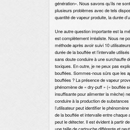
génération». Nous savons qu’ils ne sont p
plusieurs problèmes avec de tels dispositi
quantité de vapeur produite, la durée d’
Une autre question importante est la mé
est complètement irréaliste. Nous ne pou
méthode après avoir suivi 10 utilisateurs
durée de la bouffée et l’intervalle utilisé
sans doute conduire à une surchauffe de 
toxiques. En outre, je ne peux pas expli
bouffées. Sommes-nous sûrs que les app
bouffées ? La présence de vapeur proven
phénomène de « dry-puff » (« bouffée sè
insuffisante pour alimenter la mèche) ne
conduire à la production de substances 
l’utilisateur peut identifier le phénomène 
de la bouffée et intervalle entre chaque
peut le détecter. Il est évident à partir
une taille de cartouche différente et pe