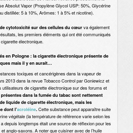
e Absolut Vapor (Propylène Glycol USP: 50%, Glycérine
 distillée: 5 à 10%, Arômes: 1 à 5% et nicotine).
t de cytotoxicité sur des cellules du cœur
va également
s résultats, les premiers éléments qui ont été communiqués
a cigarette électronique.
s en Pologne : la cigarette électronique présente de
ques mais il y en aurait…
bstances toxiques et cancérigènes dans la vapeur de
mars 2013 dans la revue Tobacco Control par Goniewicz et
 utilisateurs de cigarette électronique sur des forums et
 présentes dans la fumée du tabac sont nettement
e liquide de cigarette électronique, mais les
 dont l’
acroléine
.
Cette substance peut apparaître suite
rine végétale (la température de référence varie selon les
 a depuis longtemps était une source de réflexion pour les
 et anglo-saxons. A noter que cuisiner avec de l’huile