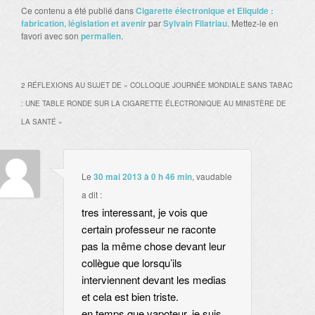
Ce contenu a été publié dans
Cigarette électronique et Eliquide :
fabrication, législation et avenir
par
Sylvain Filatriau
. Mettez-le en
favori avec son
permalien
.
2 RÉFLEXIONS AU SUJET DE «
COLLOQUE JOURNÉE MONDIALE SANS TABAC
: UNE TABLE RONDE SUR LA CIGARETTE ÉLECTRONIQUE AU MINISTÈRE DE
LA SANTÉ
»
Le
30 mai 2013 à 0 h 46 min
,
vaudable
a dit :
tres interessant, je vois que
certain professeur ne raconte
pas la même chose devant leur
collègue que lorsqu’ils
interviennent devant les medias
et cela est bien triste.
en temps que vapoteur, je suis