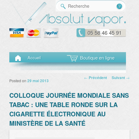
Reche
05 58 46 45 91
Menu principal
Aller au contenu principal
Aller au contenu secondaire
Boutique en ligne
Accueil
Navigation des
←
Précédent
Suivant
→
Posted on
29 mai 2013
articles
COLLOQUE JOURNÉE MONDIALE SANS
TABAC : UNE TABLE RONDE SUR LA
CIGARETTE ÉLECTRONIQUE AU
MINISTÈRE DE LA SANTÉ