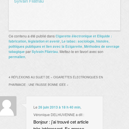
Sylvain Filatriau
Ce contenu a été publié dans
Cigarette électronique et Eliquide :
fabrication, législation et avenir
,
Le tabac: sociologie, histoire,
politiques publiques et lien avec la Ecigarette
,
Méthodes de sevrage
tabagique
par
Sylvain Filatriau
. Mettez-le en favori avec son
permalien
.
4 RÉFLEXIONS AU SUJET DE «
CIGARETTES ÉLECTRONIQUES EN
PHARMACIE : UNE FAUSSE BONNE IDÉE
»
Le
26 juin 2013 à 18 h 40 min
,
Véronique DELHUVENNE
a dit :
Bonjour : j’ai trouvé cet article
très intéressant. Ex grosse