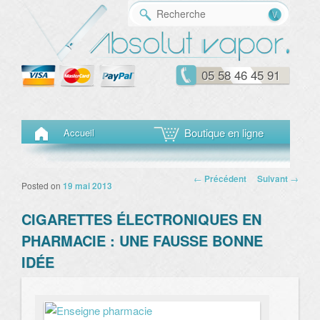
Reche
05 58 46 45 91
Menu principal
Aller au contenu principal
Aller au contenu secondaire
Boutique en ligne
Accueil
Navigation des
←
Précédent
Suivant
→
Posted on
19 mai 2013
articles
CIGARETTES ÉLECTRONIQUES EN
PHARMACIE : UNE FAUSSE BONNE
IDÉE