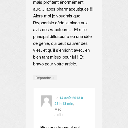
mais profitent énormément
aux… labos pharmaceutiques !!!
Alors moi je voudrais que
l’hypocrisie cède la place aux
avis des vapoteurs… Et si le
principal diffuseur a eu une idée
de génie, qui peut sauver des
vies, et qu’il s’enrichit avec, eh
bien tant mieux pour lui ! Et
bravo pour votre article.
↓
Répondre
Le
14 août 2013 à
23 h 13 min
,
Mac
a dit :
Bien que trouvant cet