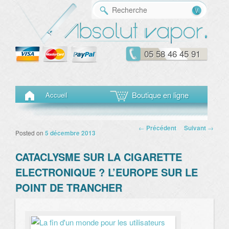
Reche
05 58 46 45 91
Menu principal
Aller au contenu principal
Aller au contenu secondaire
Boutique en ligne
Accueil
Navigation des
←
Précédent
Suivant
→
Posted on
5 décembre 2013
articles
CATACLYSME SUR LA CIGARETTE
ELECTRONIQUE ? L’EUROPE SUR LE
POINT DE TRANCHER