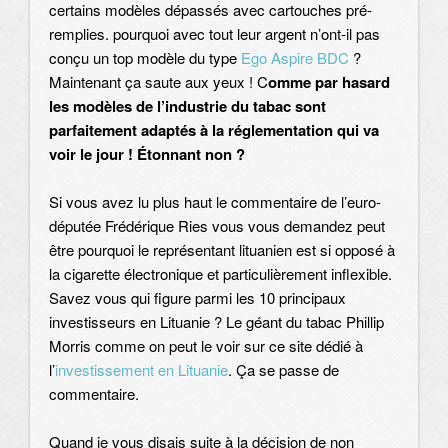
certains modèles dépassés avec cartouches pré-
remplies. pourquoi avec tout leur argent n’ont-il pas
conçu un top modèle du type
Ego Aspire BDC
?
Maintenant ça saute aux yeux ! C
omme par hasard
les modèles de l’industrie du tabac sont
parfaitement adaptés à la réglementation qui va
voir le jour ! Étonnant non ?
Si vous avez lu plus haut le commentaire de l’euro-
députée Frédérique Ries vous vous demandez peut
être pourquoi le représentant lituanien est si opposé à
la cigarette électronique et particulièrement inflexible.
Savez vous qui figure parmi les 10 principaux
investisseurs en Lituanie ? Le géant du tabac Phillip
Morris comme on peut le voir sur ce site dédié à
l’
investissement en Lituanie
. Ça se passe de
commentaire.
Quand je vous disais suite à la décision de non