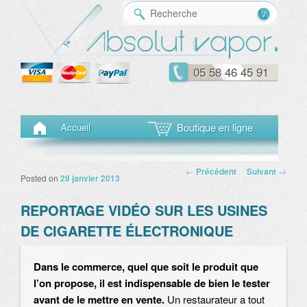
Reche
05 58 46 45 91
Menu principal
Aller au contenu principal
Aller au contenu secondaire
Boutique en ligne
Accueil
Navigation des
←
Précédent
Suivant
→
Posted on
29 janvier 2013
articles
REPORTAGE VIDÉO SUR LES USINES
DE CIGARETTE ÉLECTRONIQUE
Dans le commerce, quel que soit le produit que
l’on propose, il est indispensable de bien le tester
avant de le mettre en vente.
Un restaurateur a tout