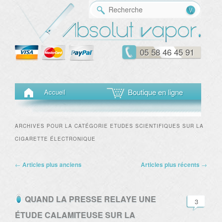
Reche
05 58 46 45 91
Menu principal
Aller au contenu principal
Aller au contenu secondaire
Boutique en ligne
Accueil
ARCHIVES POUR LA CATÉGORIE
ETUDES SCIENTIFIQUES SUR LA
CIGARETTE ÉLECTRONIQUE
Navigation des articles
←
Articles plus anciens
Articles plus récents
→
QUAND LA PRESSE RELAYE UNE
3
ÉTUDE CALAMITEUSE SUR LA