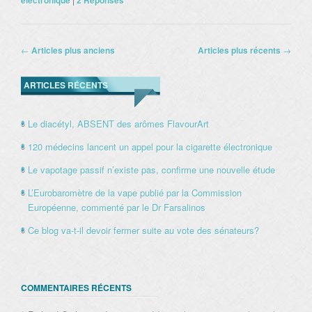
électronique
2
Réponses
Navigation des articles
←
Articles plus anciens
Articles plus récents
→
ARTICLES RÉCENTS
Le diacétyl, ABSENT des arômes FlavourArt
120 médecins lancent un appel pour la cigarette électronique
Le vapotage passif n’existe pas, confirme une nouvelle étude
L’Eurobaromètre de la vape publié par la Commission
Européenne, commenté par le Dr Farsalinos
Ce blog va-t-il devoir fermer suite au vote des sénateurs?
COMMENTAIRES RÉCENTS