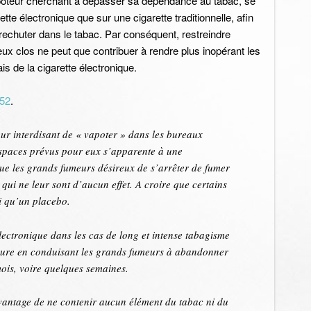
 vapoteur cherchant à dépasser sa dépendance au tabac, se
rette électronique que sur une cigarette traditionnelle, afin
e rechuter dans le tabac. Par conséquent, restreindre
ieux clos ne peut que contribuer à rendre plus inopérant les
s de la cigarette électronique.
52
.
eur interdisant de « vapoter » dans les bureaux
espaces prévus pour eux s’apparente à une
 que les grands fumeurs désireux de s’arrêter de fumer
qui ne leur sont d’aucun effet. A croire que certains
i qu’un placebo.
électronique dans les cas de long et intense tabagisme
ieure en conduisant les grands fumeurs à abandonner
mois, voire quelques semaines.
’avantage de ne contenir aucun élément du tabac ni du