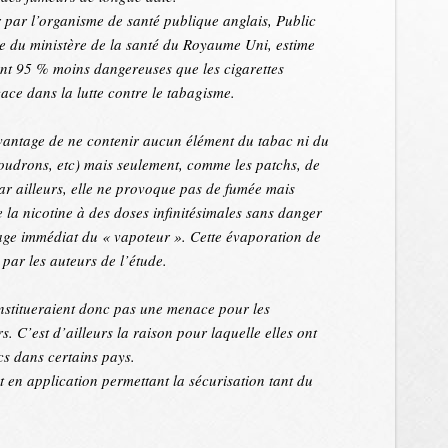
 par l’organisme de santé publique anglais, Public
 du ministère de la santé du Royaume Uni, estime
ont 95 % moins dangereuses que les cigarettes
icace dans la lutte contre le tabagisme.
’avantage de ne contenir aucun élément du tabac ni du
goudrons, etc) mais seulement, comme les patchs, de
Par ailleurs, elle ne provoque pas de fumée mais
 la nicotine à des doses infinitésimales sans danger
age immédiat du « vapoteur ». Cette évaporation de
 par les auteurs de l’étude.
onstitueraient donc pas une menace pour les
s. C’est d’ailleurs la raison pour laquelle elles ont
cs dans certains pays.
en application permettant la sécurisation tant du