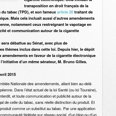
transposition en droit français de la
s du tabac (TPD), et son fameux
article 20
traitant de
nique. Mais cela incluait aussi d’autres amendements
péenne, notamment ceux restreignant le vapotage en
licité et communication autour de la cigarette
 sera débattue au Sénat, avec plus de
 thèmes inclus dans cette loi. Depuis hier, le dépôt
x amendements en faveur de la cigarette électronique
 l’initiative d’un même sénateur, M. Bruno Gilles.
vril 2015
mblée Nationale des amendements, allant bien au-delà
péenne. Dans l’état actuel de la loi Santé (ou loi Touraine),
terdit, et toute communication et publicité autour de la
al de celle du tabac, sans réelle distinction du produit. Et
produit comme un substitut au tabac. Par une application
e communauté fédérée sur réseau social, d’un blog ou d’un