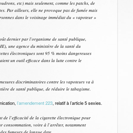
goudrons, etc) mais seulement, comme les patchs, de
tes. Par ailleurs, elle ne provoque pas de fumée mais
rsonnes dans le voisinage immédiat du « vapoteur »
août dernier par l’organisme de santé publique,
E), une agence du ministère de la santé du
rettes électroniques sont 95 % moins dangereuses
aient un outil efficace dans la lutte contre le
 mesures discriminatoires contre les vapoteurs va à
tière de santé publique, de réduire le tabagisme.
nication,
l’amendement 223
, relatif à l’article 5 sexies.
de l’efficacité de la cigarette électronique pour
ur consommation, voire à l’arrêter, notamment
 des fumeurs de longue date.