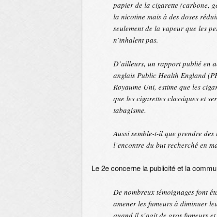
papier de la cigarette (carbone, 
la nicotine mais à des doses rédui
seulement de la vapeur que les pe
n’inhalent pas.
D’ailleurs, un rapport publié en 
anglais Public Health England (PH
Royaume Uni, estime que les ciga
que les cigarettes classiques et ser
tabagisme.
Aussi semble-t-il que prendre des
l’encontre du but recherché en ma
Le 2e concerne la publicité et la commu
De nombreux témoignages font état 
amener les fumeurs à diminuer le
quand il s’agit de gros fumeurs et