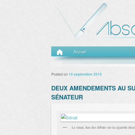
Menu principal
Aller au contenu principal
Aller au contenu secondaire
Accueil
Posted on
10 septembre 2015
DEUX AMENDEMENTS AU SU
SÉNATEUR
Le sénat, lieu des débats sur la cigarette élec