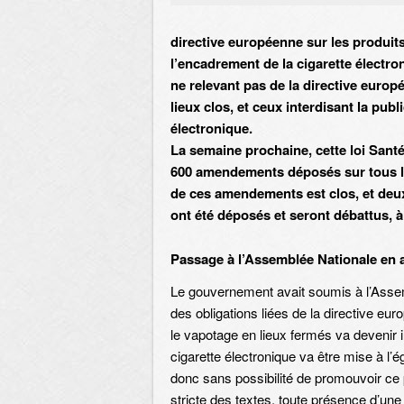
directive européenne sur les produit
l’encadrement de la cigarette électro
ne relevant pas de la directive euro
lieux clos, et ceux interdisant la pub
électronique.
La semaine prochaine, cette loi Santé
600 amendements déposés sur tous les
de ces amendements est clos, et deu
ont été déposés et seront débattus, à
Passage à l’Assemblée Nationale en a
Le gouvernement avait soumis à l’Asse
des obligations liées de la directive euro
le vapotage en lieux fermés va devenir in
cigarette électronique va être mise à l’ég
donc sans possibilité de promouvoir ce 
stricte des textes, toute présence d’un