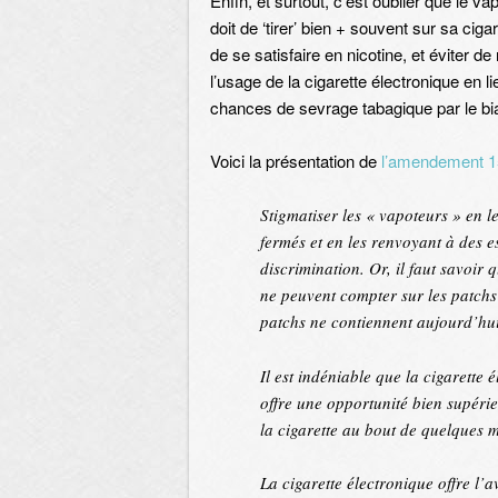
Enfin, et surtout, c’est oublier que le
doit de ‘tirer’ bien + souvent sur sa ciga
de se satisfaire en nicotine, et éviter d
l’usage de la cigarette électronique en l
chances de sevrage tabagique par le biai
Voici la présentation de
l’amendement 1
Stigmatiser les « vapoteurs » en l
fermés et en les renvoyant à des 
discrimination. Or, il faut savoir
ne peuvent compter sur les patchs 
patchs ne contiennent aujourd’hu
Il est indéniable que la cigarette 
offre une opportunité bien supér
la cigarette au bout de quelques 
La cigarette électronique offre l