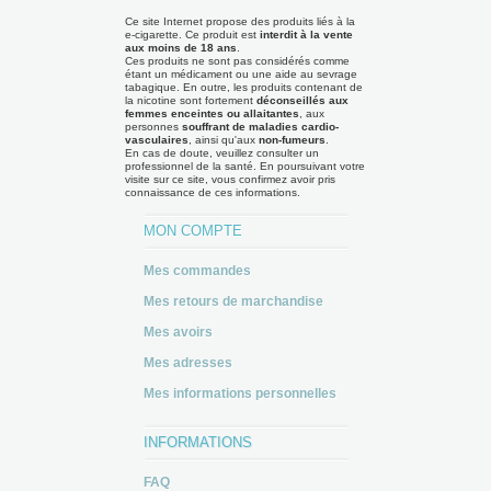
Ce site Internet propose des produits liés à la
e-cigarette. Ce produit est
interdit à la vente
aux moins de 18 ans
.
Ces produits ne sont pas considérés comme
étant un médicament ou une aide au sevrage
tabagique. En outre, les produits contenant de
la nicotine sont fortement
déconseillés aux
femmes enceintes ou allaitantes
, aux
personnes
souffrant de maladies cardio-
vasculaires
, ainsi qu'aux
non-fumeurs
.
En cas de doute, veuillez consulter un
professionnel de la santé. En poursuivant votre
visite sur ce site, vous confirmez avoir pris
connaissance de ces informations.
MON COMPTE
Mes commandes
Mes retours de marchandise
Mes avoirs
Mes adresses
Mes informations personnelles
INFORMATIONS
FAQ