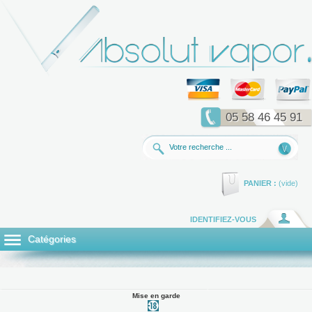
05 58 46 45 91
PANIER :
(vide)
IDENTIFIEZ-VOUS
Catégories
Mise en garde