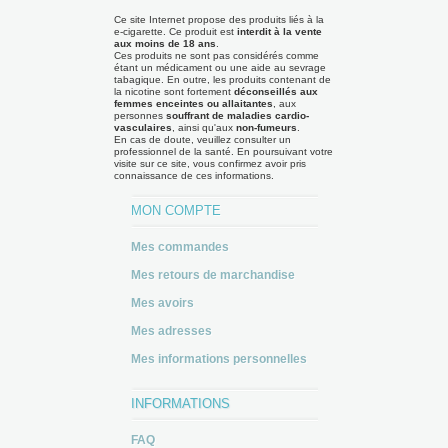
Ce site Internet propose des produits liés à la
e-cigarette. Ce produit est
interdit à la vente
aux moins de 18 ans
.
Ces produits ne sont pas considérés comme
étant un médicament ou une aide au sevrage
tabagique. En outre, les produits contenant de
la nicotine sont fortement
déconseillés aux
femmes enceintes ou allaitantes
, aux
personnes
souffrant de maladies cardio-
vasculaires
, ainsi qu'aux
non-fumeurs
.
En cas de doute, veuillez consulter un
professionnel de la santé. En poursuivant votre
visite sur ce site, vous confirmez avoir pris
connaissance de ces informations.
MON COMPTE
Mes commandes
Mes retours de marchandise
Mes avoirs
Mes adresses
Mes informations personnelles
INFORMATIONS
FAQ