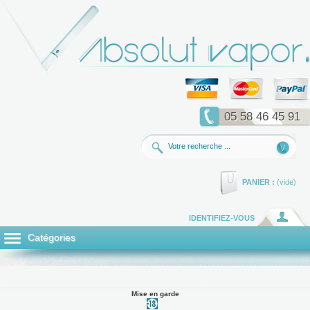
05 58 46 45 91
PANIER :
(vide)
IDENTIFIEZ-VOUS
Catégories
Mise en garde