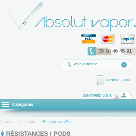
05 58 46 45 91
PANIER :
(vide)
IDENTIFIEZ-VOUS
Catégories
Accueil
>
Accessoires
>
Résistances / Pods
RÉSISTANCES / PODS