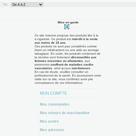
Tri
Mise en garde
Ce site Internet propose des produits liés à la
e-cigarette. Ce produit est
interdit à la vente
aux moins de 18 ans
.
Ces produits ne sont pas considérés comme
étant un médicament ou une aide au sevrage
tabagique. En outre, les produits contenant de
la nicotine sont fortement
déconseillés aux
femmes enceintes ou allaitantes
, aux
personnes
souffrant de maladies cardio-
vasculaires
, ainsi qu'aux
non-fumeurs
.
En cas de doute, veuillez consulter un
professionnel de la santé. En poursuivant votre
visite sur ce site, vous confirmez avoir pris
connaissance de ces informations.
MON COMPTE
Mes commandes
Mes retours de marchandise
Mes avoirs
Mes adresses